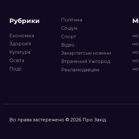
Рубрики
М
Політика
Соціум
Економіка
но
Спорт
Здоров’я
но
Відео
Культура
но
Закарпатські новини
Освіта
но
Втрачений Ужгород
Події
но
Рекламодавцям
Всі права застережено © 2026 Про Захід