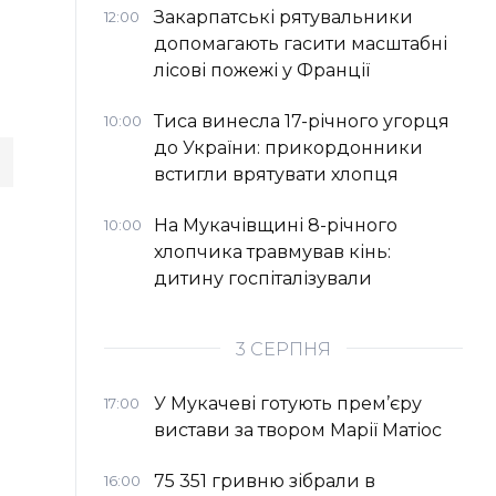
Закарпатські рятувальники
12:00
допомагають гасити масштабні
лісові пожежі у Франції
Тиса винесла 17-річного угорця
10:00
до України: прикордонники
встигли врятувати хлопця
На Мукачівщині 8-річного
10:00
хлопчика травмував кінь:
дитину госпіталізували
3 СЕРПНЯ
У Мукачеві готують прем’єру
17:00
вистави за твором Марії Матіос
75 351 гривню зібрали в
16:00