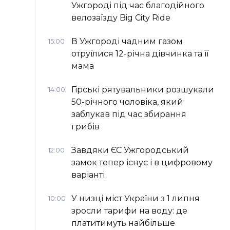
Ужгороді під час благодійного
велозаїзду Big Сity Ride
В Ужгороді чадним газом
15:00
отруїлися 12-річна дівчинка та її
мама
Гірські рятувальники розшукали
14:00
50-річного чоловіка, який
заблукав під час збирання
грибів
Завдяки ЄС Ужгородський
12:00
замок тепер існує і в цифровому
варіанті
У низці міст України з 1 липня
10:00
зросли тарифи на воду: де
платитимуть найбільше