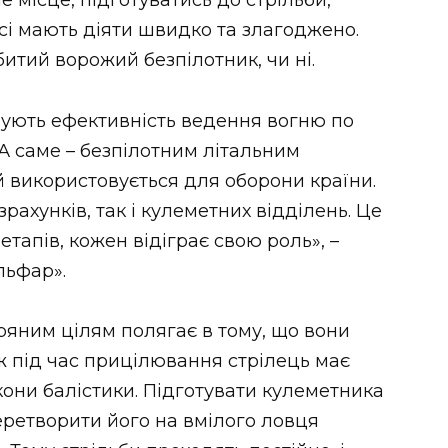
 місце, підготуватись до стрільби,
 всі мають діяти швидко та злагоджено.
битий ворожий безпілотник, чи ні.
чують ефективність ведення вогню по
. А саме – безпілотним літальним
й використовується для оборони країни.
рахунків, так і кулеметних відділень. Це
етапів, кожен відіграє свою роль», –
льфар».
ряним цілям полягає в тому, що вони
 ж під час прицілювання стрілець має
они балістики. Підготувати кулеметника
еретворити його на вмілого ловця