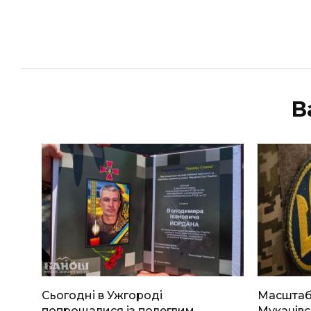
В
Сьогодні в Ужгороді
Масштабн
попрощалися із полеглим
Мукачівс