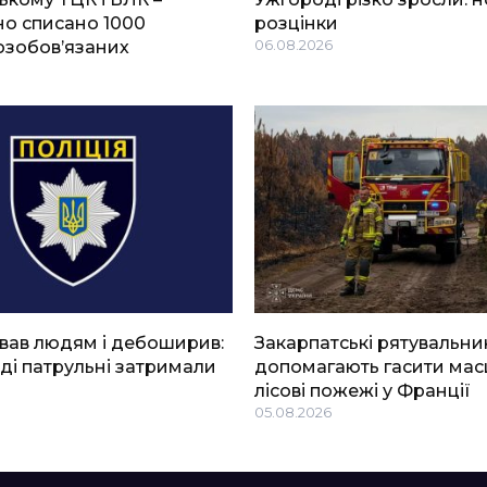
о списано 1000
розцінки
озобов’язаних
06.08.2026
вав людям і дебоширив:
Закарпатські рятувальни
ді патрульні затримали
допомагають гасити мас
лісові пожежі у Франції
05.08.2026