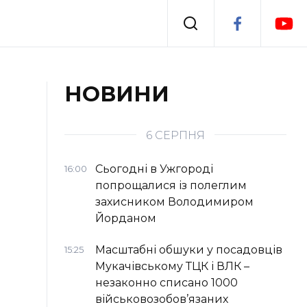
Події
НОВИНИ
я
Втрачений Ужгород
6 СЕРПНЯ
Сьогодні в Ужгороді
16:00
попрощалися із полеглим
захисником Володимиром
Йорданом
Масштабні обшуки у посадовців
15:25
Мукачівському ТЦК і ВЛК –
незаконно списано 1000
військовозобов’язаних