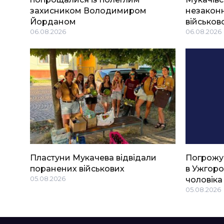
захисником Володимиром
незаконн
Йорданом
військов
06.08.2026
06.08.2026
Пластуни Мукачева відвідали
Погрожу
поранених військових
в Ужгоро
05.08.2026
чоловіка
05.08.2026