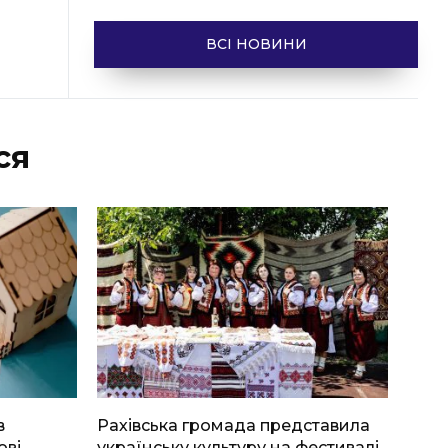
ВСІ НОВИНИ
ся
в
Рахівська громада представила
ові
українську культуру на фестивалі