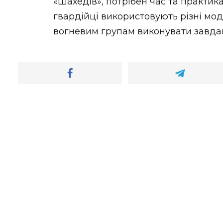
«Шахедів», потрібен час та практика
гвардійці використовують різні мод
вогневим групам виконувати завда