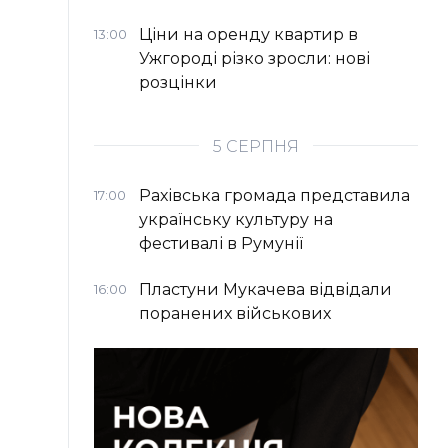
Ціни на оренду квартир в
13:00
Ужгороді різко зросли: нові
розцінки
5 СЕРПНЯ
Рахівська громада представила
17:00
українську культуру на
фестивалі в Румунії
Пластуни Мукачева відвідали
16:00
поранених військових