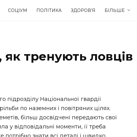
СОЦІУМ
ПОЛІТИКА
ЗДОРОВ’Я
БІЛЬШЕ
Культура
Освіта
, як тренують ловців
Спорт
Стиль житт
го підрозділу Національної гвардії
ільби по наземних і повітряних цілях.
еметів, більш досвідчені передають свої
ла у відповідальні моменти, її треба
е потрібно знати всі деталі і швидко