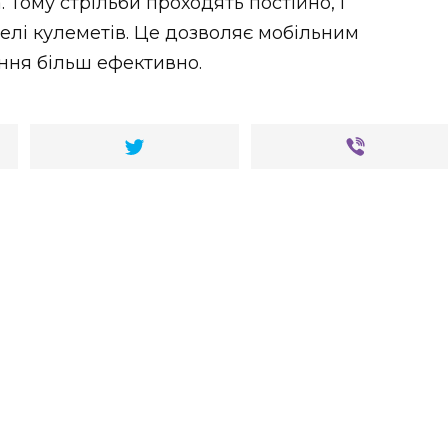
. Тому стрільби проходять постійно, і
елі кулеметів. Це дозволяє мобільним
ння більш ефективно.