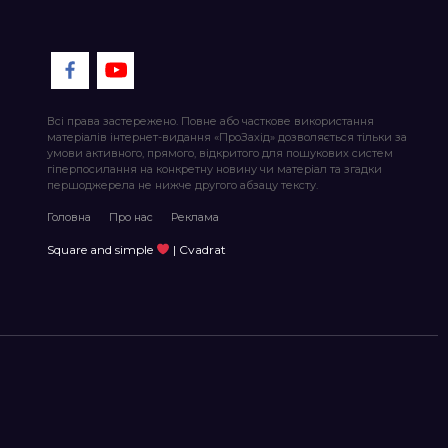
Всі права застережено. Повне або часткове використання
матеріалів інтернет-видання «ПроЗахід» дозволяється тільки за
умови активного, прямого, відкритого для пошукових систем
гіперпосилання на конкретну новину чи матеріал та згадки
першоджерела не нижче другого абзацу тексту.
Головна
Про нас
Реклама
Square and simple
| Cvadrat