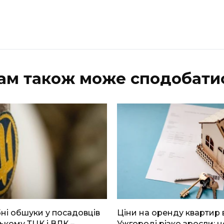
ам також може сподобати
і обшуки у посадовців
Ціни на оренду квартир 
ькому ТЦК і ВЛК –
Ужгороді різко зросли: н