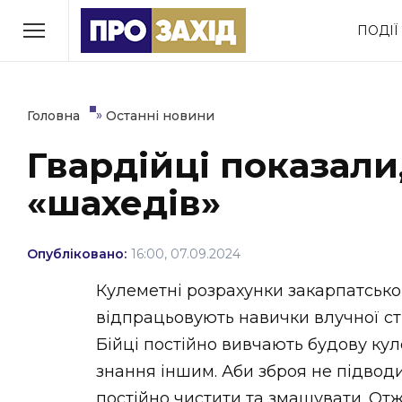
Перейти
ПОДІЇ
до
РУБРИКИ
вмісту
Економіка
Здоров’я
»
Головна
Останні новини
Гвардійці показали
Політика
Соціум
«шахедів»
Втрачений Ужгород
(відеоверсія)
Опубліковано:
16:00, 07.09.2024
Кулеметні розрахунки закарпатсько
відпрацьовують навички влучної стр
ЗАКАРПАТСЬКІ НОВИНИ
Бійці постійно вивчають будову кул
знання іншим. Аби зброя не підводи
постійно чистити та змащувати. Отж