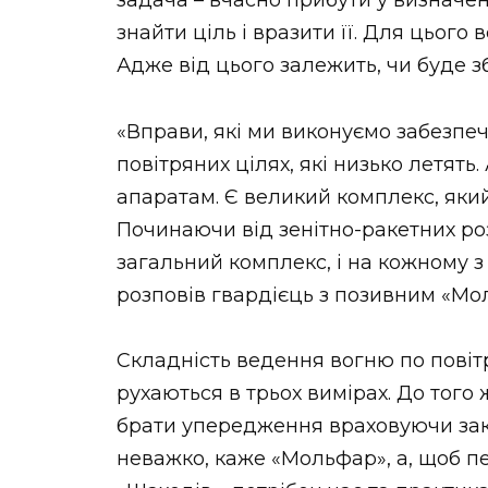
задача – вчасно прибути у визначене
знайти ціль і вразити її. Для цього
Адже від цього залежить, чи буде з
«Вправи, які ми виконуємо забезпе
повітряних цілях, які низько летять
апаратам. Є великий комплекс, яки
Починаючи від зенітно-ракетних роз
загальний комплекс, і на кожному з 
розповів гвардієць з позивним «Мо
Складність ведення вогню по повіт
рухаються в трьох вимірах. До того
брати упередження враховуючи зак
неважко, каже «Мольфар», а, щоб п