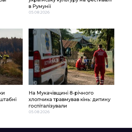
в Румунії
05.08.2026
ки
На Мукачівщині 8-річного
штабні
хлопчика травмував кінь: дитину
госпіталізували
05.08.2026