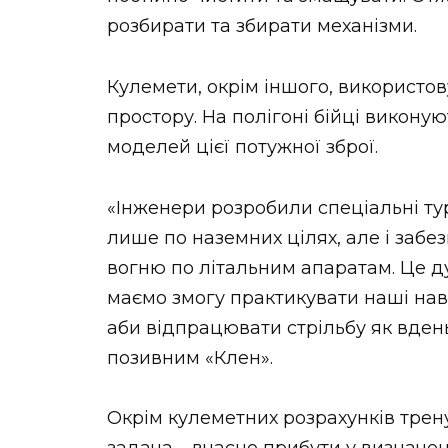
НОВИНИ ЗАХІДНОЇ УКРАЇНИ
розбирати та збирати механізми.
Кулемети, окрім іншого, використов
простору. На полігоні бійці виконуют
ФОТО
моделей цієї потужної зброї.
«Інженери розробили спеціальні тур
ВІДЕО
лише по наземних цілях, але і забе
вогню по літальним апаратам. Це ду
маємо змогу практикувати наші нави
аби відпрацювати стрільбу як вдень,
позивним «Клен».
Окрім кулеметних розрахунків треную