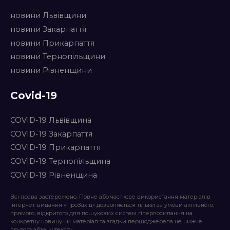
новини Львівщини
новини Закарпаття
новини Прикарпаття
новини Тернопільщини
новини Рівненщини
Covid-19
COVID-19 Львівщина
COVID-19 Закарпаття
COVID-19 Прикарпаття
COVID-19 Тернопільщина
COVID-19 Рівненщина
Всі права застережено. Повне або часткове використання матеріалів
інтернет-видання «ПроЗахід» дозволяється тільки за умови активного,
прямого, відкритого для пошукових систем гіперпосилання на
конкретну новину чи матеріал та згадки першоджерела не нижче
другого абзацу тексту.