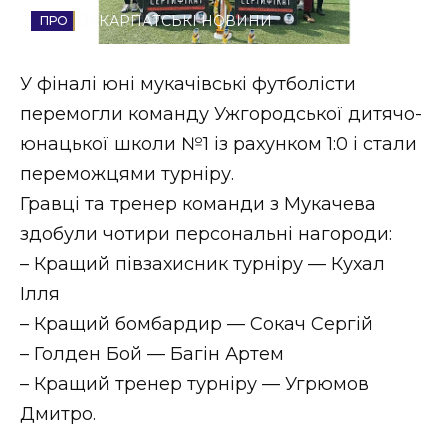
ЗАКАРПАТСЬКІ НОВИНИ
Стиль життя
Втрачений Ужгород
У фіналі юні мукачівські футболісти
перемогли команду Ужгородської дитячо-
Втрачений Ужгород (відеоверсія)
юнацької школи №1 із рахунком 1:0 і стали
переможцями турніру.
Гравці та тренер команди з Мукачева
ЗАКАРПАТСЬКІ НОВИНИ
здобули чотири персональні нагороди:
– Кращий півзахисник турніру — Кухал
Ілля
НОВИНИ ЗАХІДНОЇ УКРАЇНИ
– Кращий бомбардир — Сокач Сергій
– Голден Бой — Багін Артем
ФОТО
– Кращий тренер турніру — Угрюмов
Дмитро.