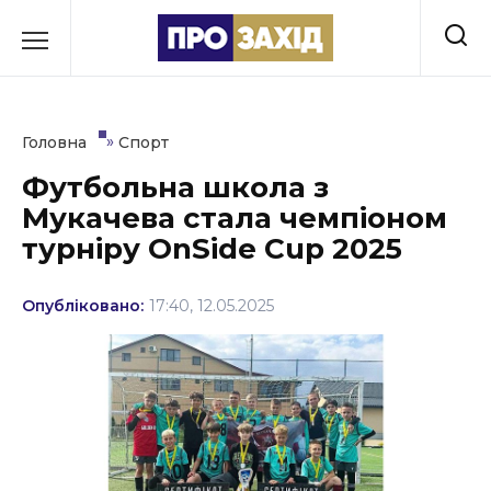
Перейти
до
РУБРИКИ
вмісту
Економіка
»
Головна
Спорт
Здоров’я
Футбольна школа з
Мукачева стала чемпіоном
Культура
турніру OnSide Cup 2025
Освіта
Опубліковано:
17:40, 12.05.2025
Події
Політика
Соціум
Спорт