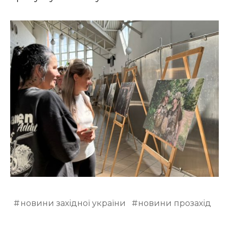
новини західної україни
новини прозахід