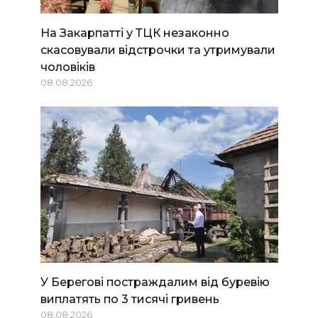
На Закарпатті у ТЦК незаконно
скасовували відстрочки та утримували
чоловіків
08.08.2026
У Берегові постраждалим від буревію
виплатять по 3 тисячі гривень
08.08.2026