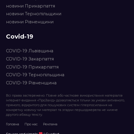
новини Прикарпаття
новини Тернопільщини
новини Рівненщини
Covid-19
COVID-19 Львівщина
COVID-19 Закарпаття
COVID-19 Прикарпаття
COVID-19 Тернопільщина
COVID-19 Рівненщина
Всі права застережено. Повне або часткове використання матеріалів
інтернет-видання «ПроЗахід» дозволяється тільки за умови активного,
прямого, відкритого для пошукових систем гіперпосилання на
конкретну новину чи матеріал та згадки першоджерела не нижче
другого абзацу тексту.
Головна
Про нас
Реклама
Square and simple
| Cvadrat