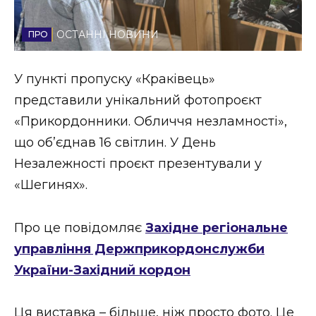
Стиль життя
ОСТАННІ НОВИНИ
Втрачений Ужгород
У пункті пропуску «Краківець»
Втрачений Ужгород (відеоверсія)
представили унікальний фотопроєкт
«Прикордонники. Обличчя незламності»,
що об’єднав 16 світлин. У День
ЗАКАРПАТСЬКІ НОВИНИ
Незалежності проєкт презентували у
«Шегинях».
НОВИНИ ЗАХІДНОЇ УКРАЇНИ
Про це повідомляє
Західне регіональне
управління Держприкордонслужби
ФОТО
України-Західний кордон
Ця виставка – більше, ніж просто фото. Це