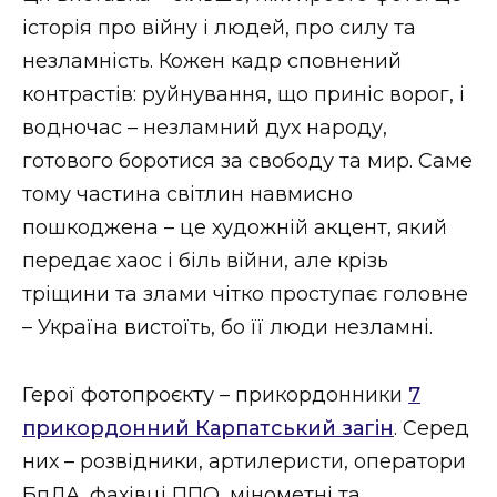
ВІДЕО
історія про війну і людей, про силу та
незламність. Кожен кадр сповнений
контрастів: руйнування, що приніс ворог, і
водночас – незламний дух народу,
готового боротися за свободу та мир. Саме
тому частина світлин навмисно
пошкоджена – це художній акцент, який
передає хаос і біль війни, але крізь
тріщини та злами чітко проступає головне
– Україна вистоїть, бо її люди незламні.
Герої фотопроєкту – прикордонники
7
прикордонний Карпатський загін
. Серед
них – розвідники, артилеристи, оператори
БпЛА, фахівці ППО, мінометні та