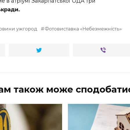
е в атріумі Закарпатської ОДА три
ькради.
овини ужгород
Фотовиставка «Небезмежність»
ам також може сподобати