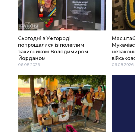
Сьогодні в Ужгороді
Масштабн
попрощалися із полеглим
Мукачівс
захисником Володимиром
незаконн
Йорданом
військов
06.08.2026
06.08.2026