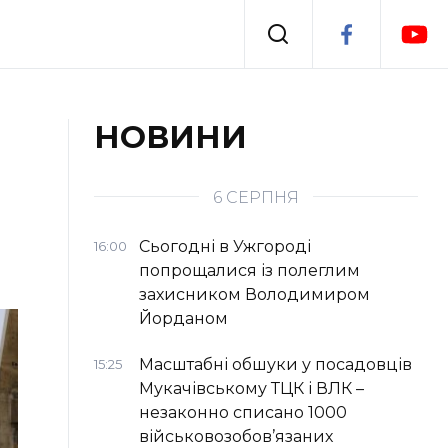
Події
НОВИНИ
я
Втрачений Ужгород
6 СЕРПНЯ
Сьогодні в Ужгороді
16:00
попрощалися із полеглим
захисником Володимиром
Йорданом
Масштабні обшуки у посадовців
15:25
Мукачівському ТЦК і ВЛК –
незаконно списано 1000
військовозобов’язаних