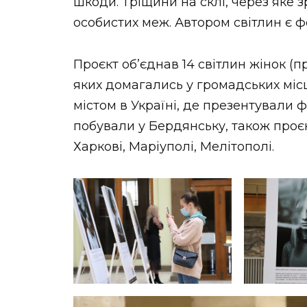
шкоди. Тріщини на склі, через яке 
особистих меж. Автором світлин є ф
Проєкт об’єднав 14 світлин жінок (п
яких домагались у громадських місця
містом в Україні, де презентували 
побували у Бердянську, також проєк
Харкові, Маріуполі, Мелітополі.