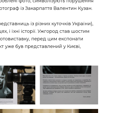
зроблені фото, символізують порушення
отограф із Закарпаття Валентин Кузан.
редставниць із різних куточків України),
х, і їхні історії. Ужгород став шостим
фотовиставку, перед цим експонати
т уже був представлений у Києві,