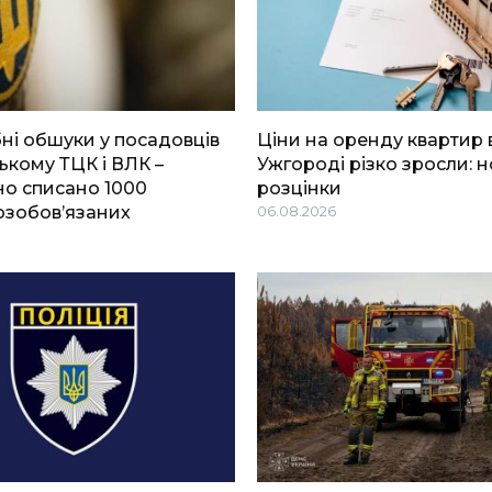
і обшуки у посадовців
Ціни на оренду квартир 
ькому ТЦК і ВЛК –
Ужгороді різко зросли: н
о списано 1000
розцінки
озобов’язаних
06.08.2026