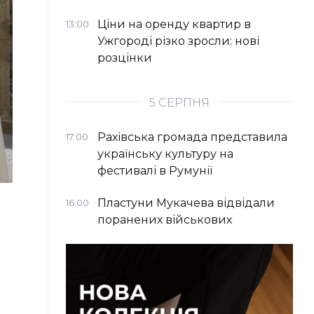
Ціни на оренду квартир в
13:00
Ужгороді різко зросли: нові
розцінки
5 СЕРПНЯ
Рахівська громада представила
17:00
українську культуру на
фестивалі в Румунії
Пластуни Мукачева відвідали
16:00
поранених військових