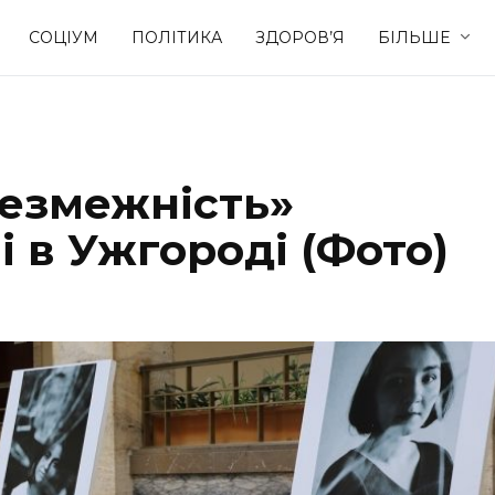
СОЦІУМ
ПОЛІТИКА
ЗДОРОВ’Я
БІЛЬШЕ
Культура
Освіта
езмежність»
Спорт
Стиль житт
і в Ужгороді (Фото)