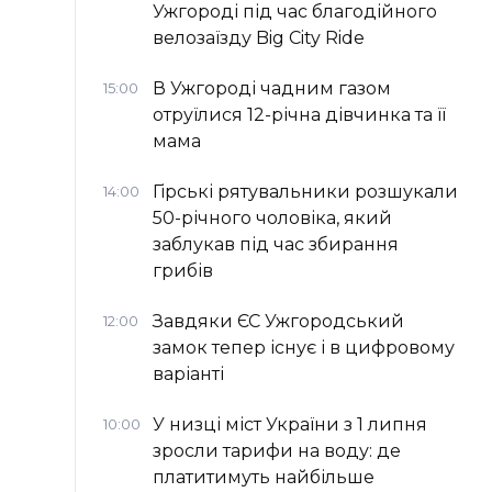
Ужгороді під час благодійного
велозаїзду Big Сity Ride
В Ужгороді чадним газом
15:00
отруїлися 12-річна дівчинка та її
мама
Гірські рятувальники розшукали
14:00
50-річного чоловіка, який
заблукав під час збирання
грибів
Завдяки ЄС Ужгородський
12:00
замок тепер існує і в цифровому
варіанті
У низці міст України з 1 липня
10:00
зросли тарифи на воду: де
платитимуть найбільше