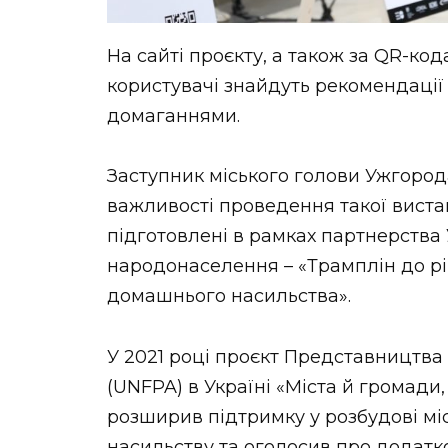
На сайті проєкту, а також за QR-ко
користувачі знайдуть рекомендації 
домаганнями.
Заступник міського голови Ужгоро
важливості проведення такої вистав
підготовлені в рамках партнерства
народонаселення – «Трамплін до рівн
домашнього насильства».
У 2021 році проєкт Представництв
(UNFPA) в Україні «Міста й громади
розширив підтримку у розбудові міс
насильству та оголосив про додатко