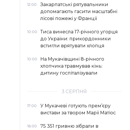
Закарпатські рятувальники
12:00
допомагають гасити масштабні
лісові пожежі у Франції
Тиса винесла 17-річного угорця
10:00
до України: прикордонники
встигли врятувати хлопця
На Мукачівщині 8-річного
10:00
хлопчика травмував кінь:
дитину госпіталізували
3 СЕРПНЯ
У Мукачеві готують прем’єру
17:00
вистави за твором Марії Матіос
75 351 гривню зібрали в
16:00