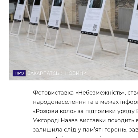
НОВИНИ ЗАХІДНОЇ УКРАЇНИ
ФОТО
ВІДЕО
ЗАКАРПАТСЬКІ НОВИНИ
Фотовиставка «Небезмежність», ств
народонаселення та в межах інфор
«Розірви коло» за підтримки уряду 
Ужгороді.Назва виставки походить в
залишила слід у пам’яті героїнь, з