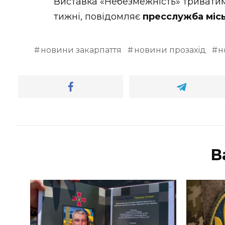
Виставка «Небезмежність» триватим
тижні, повідомляє
пресслужба міс
новини закарпаття
новини прозахід
н
В