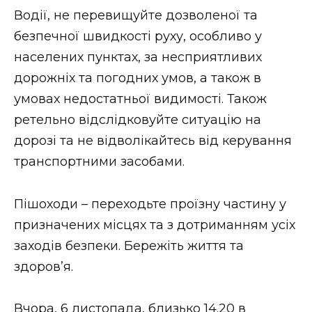
Водії, не перевищуйте дозволеної та
Стиль життя
безпечної швидкості руху, особливо у
Втрачений Ужгород
населених пунктах, за несприятливих
дорожніх та погодних умов, а також в
Втрачений Ужгород (відеоверсія)
умовах недостатньої видимості. Також
ретельно відслідковуйте ситуацію на
дорозі та не відволікайтесь від керування
ЗАКАРПАТСЬКІ НОВИНИ
транспортними засобами.
Пішоходи – переходьте проїзну частину у
НОВИНИ ЗАХІДНОЇ УКРАЇНИ
призначених місцях та з дотриманням усіх
заходів безпеки. Бережіть життя та
ФОТО
здоров’я.
Вчора, 6 листопада, близько 14.20 в