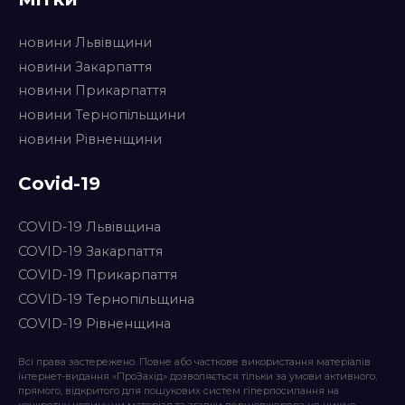
новини Львівщини
новини Закарпаття
новини Прикарпаття
новини Тернопільщини
новини Рівненщини
Covid-19
COVID-19 Львівщина
COVID-19 Закарпаття
COVID-19 Прикарпаття
COVID-19 Тернопільщина
COVID-19 Рівненщина
Всі права застережено. Повне або часткове використання матеріалів
інтернет-видання «ПроЗахід» дозволяється тільки за умови активного,
прямого, відкритого для пошукових систем гіперпосилання на
конкретну новину чи матеріал та згадки першоджерела не нижче