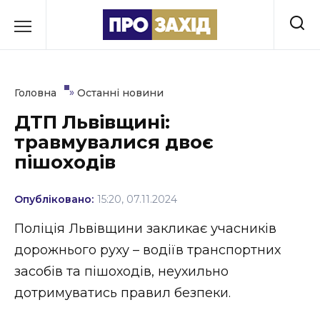
Перейти
до
РУБРИКИ
вмісту
Економіка
»
Головна
Останні новини
Здоров’я
ДТП Львівщині:
травмувалися двоє
Культура
пішоходів
Освіта
Опубліковано:
15:20, 07.11.2024
Події
Поліція Львівщини закликає учасників
Політика
дорожнього руху – водіїв транспортних
засобів та пішоходів, неухильно
Соціум
дотримуватись правил безпеки.
Спорт