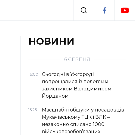
Події
НОВИНИ
я
Втрачений Ужгород
6 СЕРПНЯ
Сьогодні в Ужгороді
16:00
попрощалися із полеглим
захисником Володимиром
Йорданом
Масштабні обшуки у посадовців
15:25
Мукачівському ТЦК і ВЛК –
незаконно списано 1000
військовозобов’язаних