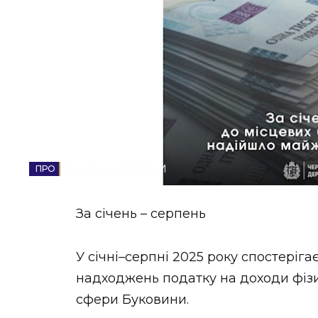
НОВИНИ ЗАХІДНОЇ УКРАЇНИ
ФОТО
ВІДЕО
ОСТАННІ НОВИНИ
За січень – серпень
У січні–серпні 2025 року спостеріг
надходжень податку на доходи фізи
сфери Буковини.