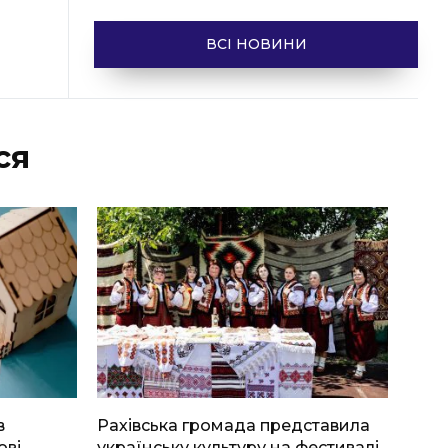
ВСІ НОВИНИ
ся
в
Рахівська громада представила
ові
українську культуру на фестивалі