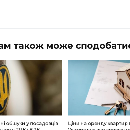
ам також може сподобати
і обшуки у посадовців
Ціни на оренду квартир 
ькому ТЦК і ВЛК –
Ужгороді різко зросли: н