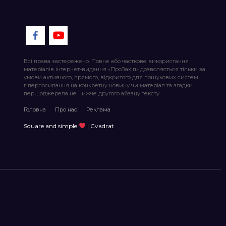
Всі права застережено. Повне або часткове використання
матеріалів інтернет-видання «ПроЗахід» дозволяється тільки за
умови активного, прямого, відкритого для пошукових систем
гіперпосилання на конкретну новину чи матеріал та згадки
першоджерела не нижче другого абзацу тексту.
Головна
Про нас
Реклама
Square and simple
| Cvadrat