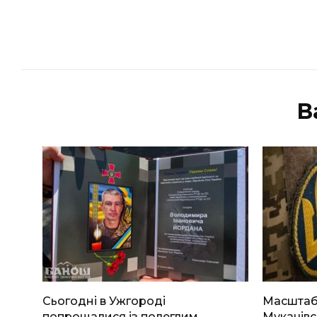
В
Сьогодні в Ужгороді
Масштабн
попрощалися із полеглим
Мукачівс