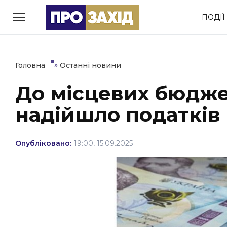
Перейти
ПОДІЇ
до
РУБРИКИ
вмісту
Економіка
Здоров’я
»
Головна
Останні новини
До місцевих бюдже
Політика
Соціум
надійшло податків 
Втрачений Ужгород
(відеоверсія)
Опубліковано:
19:00, 15.09.2025
ЗАКАРПАТСЬКІ НОВИНИ