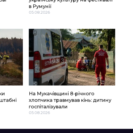
в Румунії
05.08.2026
ки
На Мукачівщині 8-річного
штабні
хлопчика травмував кінь: дитину
госпіталізували
05.08.2026