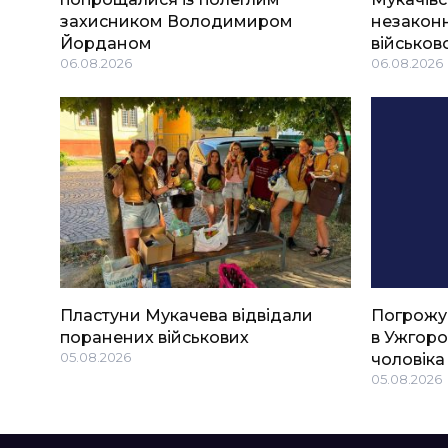
захисником Володимиром
незаконн
Йорданом
військов
06.08.2026
06.08.2026
Пластуни Мукачева відвідали
Погрожу
поранених військових
в Ужгоро
05.08.2026
чоловіка
05.08.2026