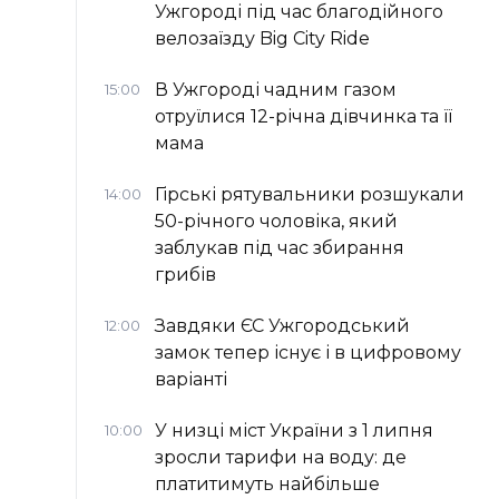
Ужгороді під час благодійного
велозаїзду Big Сity Ride
В Ужгороді чадним газом
15:00
отруїлися 12-річна дівчинка та її
мама
Гірські рятувальники розшукали
14:00
50-річного чоловіка, який
заблукав під час збирання
грибів
Завдяки ЄС Ужгородський
12:00
замок тепер існує і в цифровому
варіанті
У низці міст України з 1 липня
10:00
зросли тарифи на воду: де
платитимуть найбільше