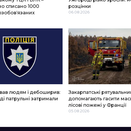
о списано 1000
розцінки
озобов’язаних
06.08.2026
вав людям і дебоширив:
Закарпатські рятувальни
ді патрульні затримали
допомагають гасити мас
лісові пожежі у Франції
05.08.2026