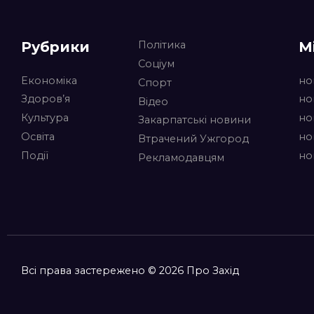
Рубрики
М
Політика
Соціум
Економіка
но
Спорт
Здоров’я
но
Відео
Культура
но
Закарпатські новини
Освіта
но
Втрачений Ужгород
Події
но
Рекламодавцям
Всі права застережено © 2026 Про Захід