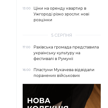
Ціни на оренду квартир в
13:00
Ужгороді різко зросли: нові
розцінки
5 СЕРПНЯ
Рахівська громада представила
17:00
українську культуру на
фестивалі в Румунії
Пластуни Мукачева відвідали
16:00
поранених військових