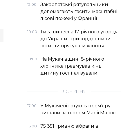
Закарпатські рятувальники
12:00
допомагають гасити масштабні
лісові пожежі у Франції
Тиса винесла 17-річного угорця
10:00
до України: прикордонники
встигли врятувати хлопця
На Мукачівщині 8-річного
10:00
хлопчика травмував кінь:
дитину госпіталізували
3 СЕРПНЯ
У Мукачеві готують прем’єру
17:00
вистави за твором Марії Матіос
75 351 гривню зібрали в
16:00