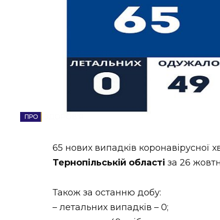
НОВИНИ ЗАХІДНОЇ УКРАЇНИ
ФОТО
ВІДЕО
ЗДОРОВ'Я
65 нових випадків коронавірусної х
Тернопільській області
за 26 жовтн
Також за останню добу:
– летальних випадків – 0;