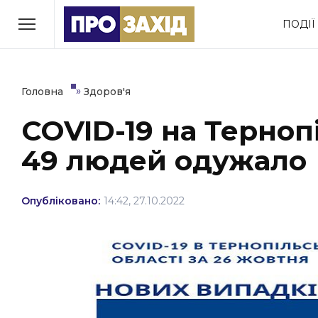
Перейти
ПОДІЇ
до
РУБРИКИ
вмісту
Економіка
Здоров’я
»
Головна
Здоров'я
COVID-19 на Терноп
Політика
Соціум
49 людей одужало
Втрачений Ужгород
(відеоверсія)
Опубліковано:
14:42, 27.10.2022
ЗАКАРПАТСЬКІ НОВИНИ