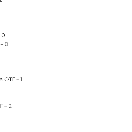
2
 0
– 0
 ОТГ – 1
 – 2