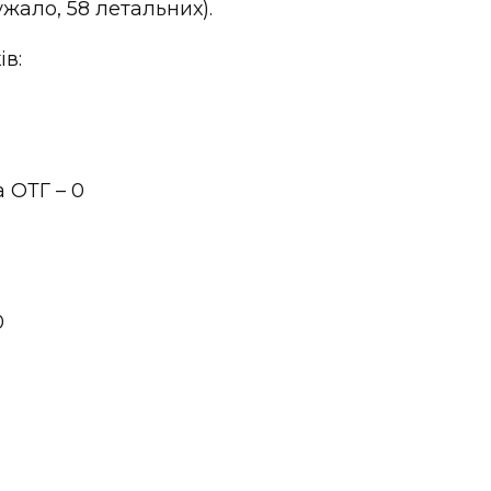
дужало, 58 летальних).
в:
 ОТГ – 0
0