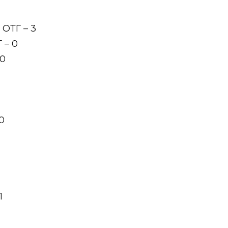
ОТГ – 3
 – 0
 0
0
1