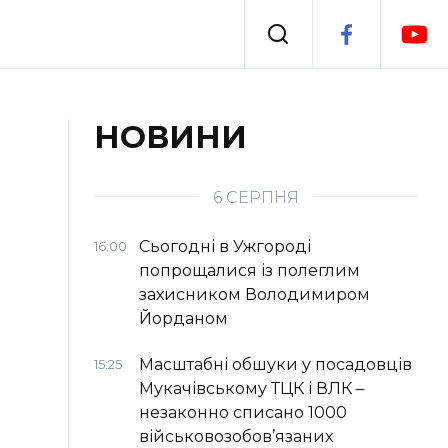
Події
НОВИНИ
я
Втрачений Ужгород
6 СЕРПНЯ
Сьогодні в Ужгороді
16:00
попрощалися із полеглим
захисником Володимиром
Йорданом
Масштабні обшуки у посадовців
15:25
Мукачівському ТЦК і ВЛК –
незаконно списано 1000
військовозобов’язаних