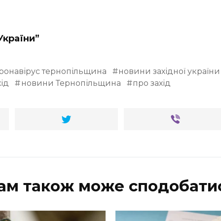
України”
ронавірус тернопільщина
новини західної україни
ід
новини Тернопільщина
про захід
ам також може сподобати