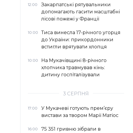
Закарпатські рятувальники
12:00
допомагають гасити масштабні
лісові пожежі у Франції
Тиса винесла 17-річного угорця
10:00
до України: прикордонники
встигли врятувати хлопця
На Мукачівщині 8-річного
10:00
хлопчика травмував кінь:
дитину госпіталізували
3 СЕРПНЯ
У Мукачеві готують прем’єру
17:00
вистави за твором Марії Матіос
75 351 гривню зібрали в
16:00