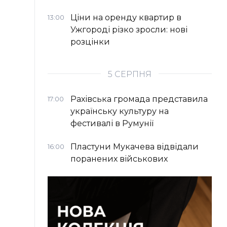
Ціни на оренду квартир в
13:00
Ужгороді різко зросли: нові
розцінки
5 СЕРПНЯ
Рахівська громада представила
17:00
українську культуру на
фестивалі в Румунії
Пластуни Мукачева відвідали
16:00
поранених військових