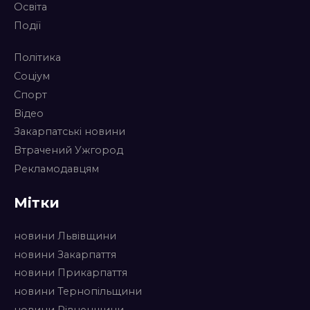
Освіта
Події
Політика
Соціум
Спорт
Відео
Закарпатські новини
Втрачений Ужгород
Рекламодавцям
Мітки
новини Львівщини
новини Закарпаття
новини Прикарпаття
новини Тернопільщини
новини Рівненщини