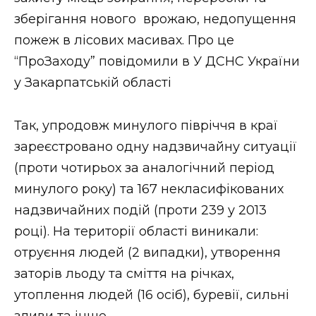
зберігання нового врожаю, недопущення
пожеж в лісових масивах. Про це
“ПроЗаходу” повідомили в У ДСНС України
у Закарпатській області
Так‚ упродовж минулого півріччя в краї
зареєстровано одну надзвичайну ситуації
(проти чотирьох за аналогічний період
минулого року) та 167 некласифікованих
надзвичайних подій (проти 239 у 2013
році). На території області виникали:
отруєння людей (2 випадки)‚ утворення
заторів льоду та сміття на річках‚
утоплення людей (16 осіб)‚ буревії, сильні
зливи та інше.