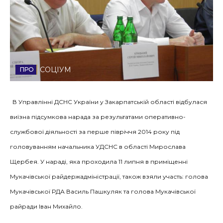
Стиль життя
Втрачений Ужгород
Втрачений Ужгород (відеоверсія)
СОЦІУМ
В Управлінні ДСНС України у Закарпатській області відбулася
ЗАКАРПАТСЬКІ НОВИНИ
виїзна підсумкова нарада за результатами оперативно-
службової діяльності за перше півріччя 2014 року під
НОВИНИ ЗАХІДНОЇ УКРАЇНИ
головуванням начальника УДСНС в області Мирослава
Щербея. У нараді, яка проходила 11 липня в приміщенні
Мукачівської райдержадміністрації, також взяли участь: голова
ФОТО
Мукачівської РДА Василь Пашкуляк та голова Мукачівської
райради Іван Михайло.