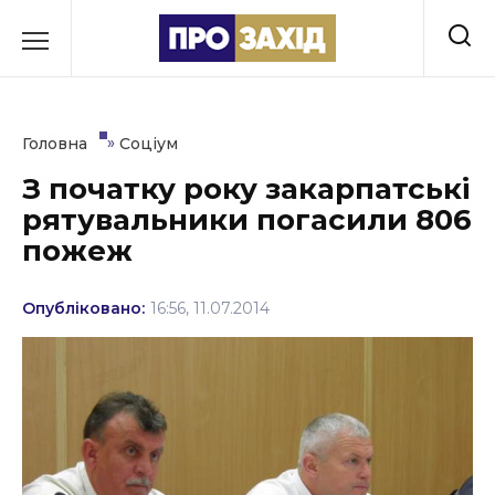
Перейти
до
РУБРИКИ
вмісту
Економіка
»
Головна
Соціум
Здоров’я
З початку року закарпатські
рятувальники погасили 806
Культура
пожеж
Освіта
Опубліковано:
16:56, 11.07.2014
Події
Політика
Соціум
Спорт