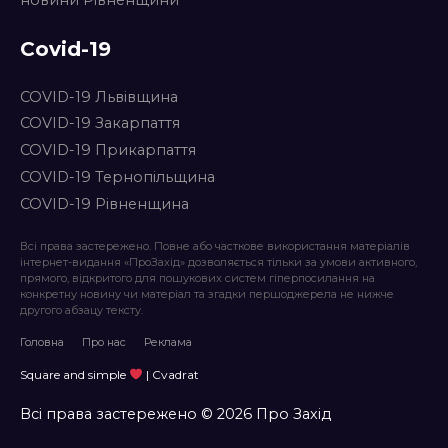
Covid-19
COVID-19 Львівщина
COVID-19 Закарпаття
COVID-19 Прикарпаття
COVID-19 Тернопільщина
COVID-19 Рівненщина
Всі права застережено. Повне або часткове використання матеріалів
інтернет-видання «ПроЗахід» дозволяється тільки за умови активного,
прямого, відкритого для пошукових систем гіперпосилання на
конкретну новину чи матеріал та згадки першоджерела не нижче
другого абзацу тексту.
Головна
Про нас
Реклама
Square and simple
| Cvadrat
Всі права застережено © 2026 Про Захід