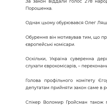
За закон віддали голос 278 наро
Порошенка.
Однак цьому обурювався Олег Ляшка
Обурення він мотивував тим, що пр
європейські комісари.
Оскільки, Україна суверенна де
слухати єврокомісарів, – переконан
Голова профільного комітету Єг
депутатам прийняти закон саме в р
Спікер Воломир Гройсман також п