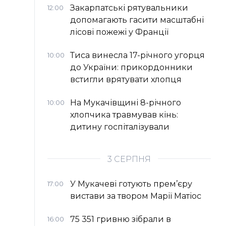
Закарпатські рятувальники
12:00
допомагають гасити масштабні
лісові пожежі у Франції
Тиса винесла 17-річного угорця
10:00
до України: прикордонники
встигли врятувати хлопця
На Мукачівщині 8-річного
10:00
хлопчика травмував кінь:
дитину госпіталізували
3 СЕРПНЯ
У Мукачеві готують прем’єру
17:00
вистави за твором Марії Матіос
75 351 гривню зібрали в
16:00