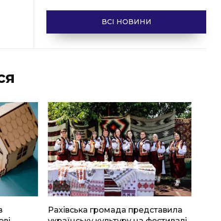
ВСІ НОВИНИ
ся
в
Рахівська громада представила
ові
українську культуру на фестивалі