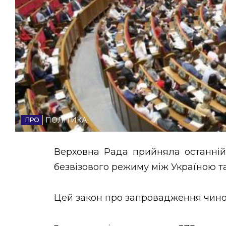
НОВИНИ ЗАХІДНОЇ УКРАЇНИ
ФОТО
ВІДЕО
ПОЛІТИКА
Верховна Рада прийняла останній
безвізового режиму між Україною т
Цей закон про запровадження чино