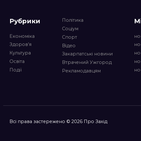
Рубрики
М
Політика
Соціум
Економіка
но
Спорт
Здоров’я
но
Відео
Культура
но
Закарпатські новини
Освіта
но
Втрачений Ужгород
Події
но
Рекламодавцям
Всі права застережено © 2026 Про Захід