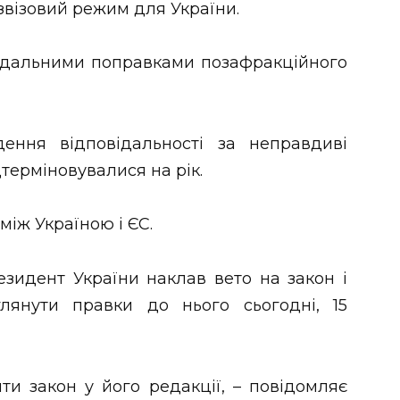
візовий режим для України.
андальними поправками позафракційного
ення відповідальності за неправдиві
дтерміновувалися на рік.
між Україною і ЄС.
резидент України наклав вето на закон і
лянути правки до нього сьогодні, 15
и закон у його редакції, – повідомляє