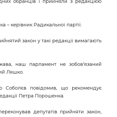
дних обранців і прийняли з редакцією
 – керівник Радикальної партії.
ийнятий закон у такі редакції вимагають
ржава, наш парламент не зобов'язаний
ий Ляшко.
ор Соболєв повідомив, що рекомендує
едакції Петра Порошенка.
ереконував депутатів прийняти закон,