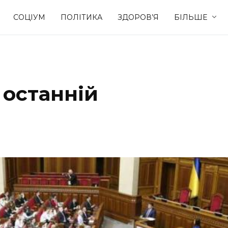
СОЦІУМ
ПОЛІТИКА
ЗДОРОВ’Я
БІЛЬШЕ
Культура
Освіта
 останній
Спорт
Стиль житт