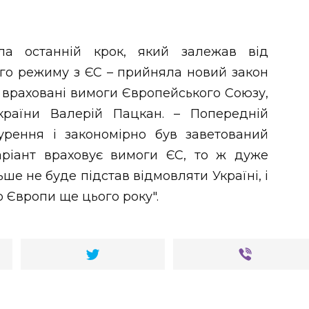
ла останній крок, який залежав від
ого режиму з ЄС – прийняла новий закон
у враховані вимоги Європейського Союзу,
країни Валерій Пацкан. – Попередній
урення і закономірно був заветований
аріант враховує вимоги ЄС, то ж дуже
ше не буде підстав відмовляти Україні, і
 Європи ще цього року".