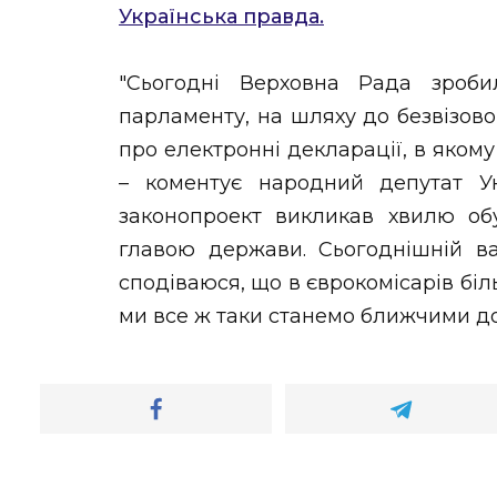
Українська правда.
"Сьогодні Верховна Рада зроби
парламенту, на шляху до безвізов
про електронні декларації, в яком
– коментує народний депутат У
законопроект викликав хвилю об
главою держави. Сьогоднішній в
сподіваюся, що в єврокомісарів біль
ми все ж таки станемо ближчими до