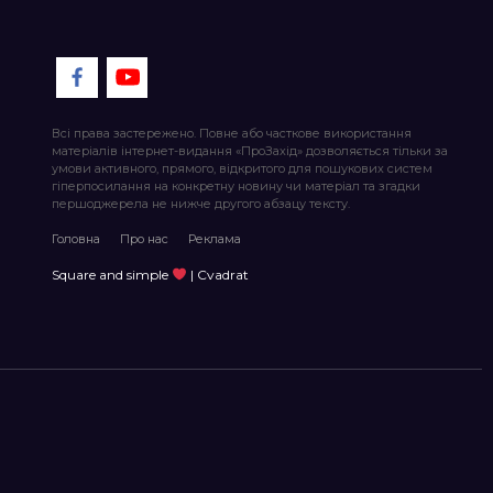
Всі права застережено. Повне або часткове використання
матеріалів інтернет-видання «ПроЗахід» дозволяється тільки за
умови активного, прямого, відкритого для пошукових систем
гіперпосилання на конкретну новину чи матеріал та згадки
першоджерела не нижче другого абзацу тексту.
Головна
Про нас
Реклама
Square and simple
| Cvadrat