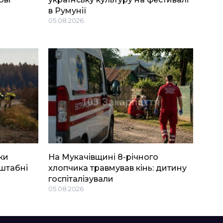
в Румунії
05.08.2026
ки
На Мукачівщині 8-річного
штабні
хлопчика травмував кінь: дитину
госпіталізували
05.08.2026