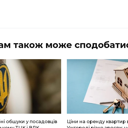
ам також може сподобати
і обшуки у посадовців
Ціни на оренду квартир 
ькому ТЦК і ВЛК –
Ужгороді різко зросли: н