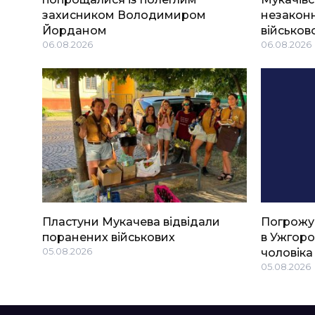
захисником Володимиром
незаконн
Йорданом
військов
06.08.2026
06.08.2026
Пластуни Мукачева відвідали
Погрожу
поранених військових
в Ужгоро
05.08.2026
чоловіка
05.08.2026