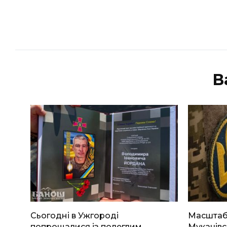
В
Сьогодні в Ужгороді
Масштабн
попрощалися із полеглим
Мукачівс