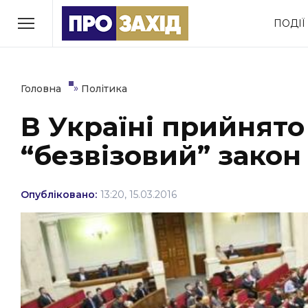
Перейти
ПОДІЇ
до
РУБРИКИ
вмісту
Економіка
Здоров’я
»
Головна
Політика
В Україні прийнято
Політика
Соціум
“безвізовий” закон
Втрачений Ужгород
(відеоверсія)
Опубліковано:
13:20, 15.03.2016
ЗАКАРПАТСЬКІ НОВИНИ