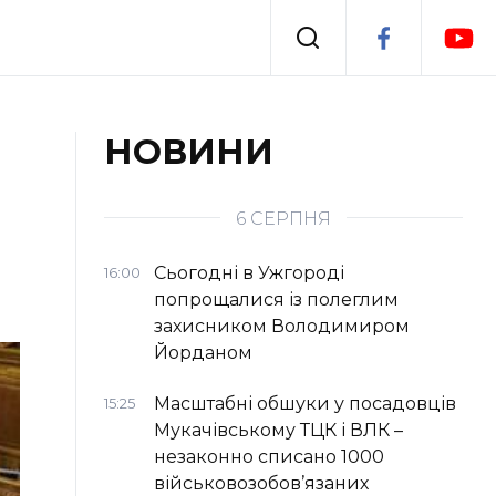
Події
НОВИНИ
я
Втрачений Ужгород
6 СЕРПНЯ
Сьогодні в Ужгороді
16:00
попрощалися із полеглим
захисником Володимиром
Йорданом
Масштабні обшуки у посадовців
15:25
Мукачівському ТЦК і ВЛК –
незаконно списано 1000
військовозобов’язаних