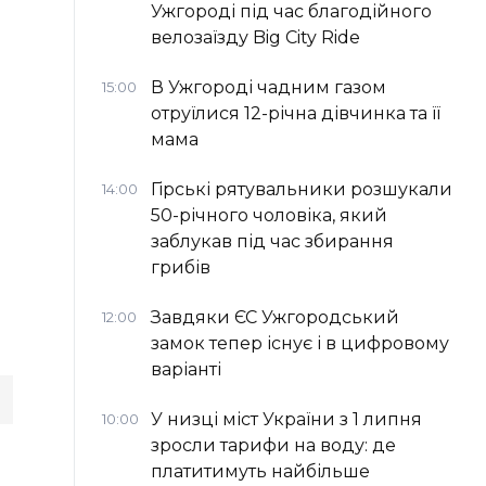
Ужгороді під час благодійного
велозаїзду Big Сity Ride
В Ужгороді чадним газом
15:00
отруїлися 12-річна дівчинка та її
мама
Гірські рятувальники розшукали
14:00
50-річного чоловіка, який
заблукав під час збирання
грибів
Завдяки ЄС Ужгородський
12:00
замок тепер існує і в цифровому
варіанті
У низці міст України з 1 липня
10:00
зросли тарифи на воду: де
платитимуть найбільше