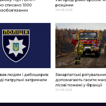
о списано 1000
розцінки
озобов’язаних
06.08.2026
вав людям і дебоширив:
Закарпатські рятувальни
ді патрульні затримали
допомагають гасити мас
лісові пожежі у Франції
05.08.2026