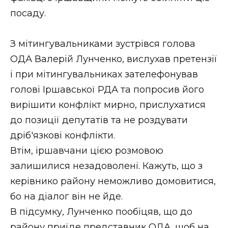
посаду.
З мітингувальниками зустрівся голова
ОДА Валерій Лунченко, вислухав претензії
і при мітингувальниках зателефонував
голові Іршавської РДА та попросив його
вирішити конфлікт мирно, прислухатися
до позиції депутатів та не роздувати
дріб'язкові конфлікти.
Втім, іршавчани цією розмовою
залишилися незадоволені. Кажуть, що з
керівнико району неможливо домовитися,
бо на діалог він не йде.
В підсумку, Лунченко пообіцяв, що до
району приїде представник ОДА, щоб на