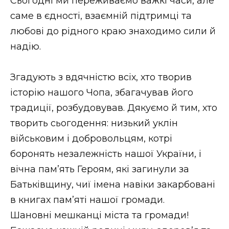
Сьогодні ми переживаємо важкі часи, але
ВІДЕО
саме в єдності, взаємній підтримці та
любові до рідного краю знаходимо сили й
надію.
Згадують з вдячністю всіх, хто творив
історію нашого Чопа, збагачував його
традиції, розбудовував. Дякуємо й тим, хто
творить сьогодення: низький уклін
військовим і добровольцям, котрі
боронять незалежність нашої України, і
вічна пам’ять Героям, які загинули за
Батьківщину, чиї імена навіки закарбовані
в книгах пам’яті нашої громади.
Шановні мешканці міста та громади!