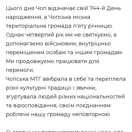
Стиль життя
Цього дня Чоп відзначає свій 744-й День
народження, а Чопська міська
Втрачений Ужгород
територіальна громада п’яту річницю.
Втрачений Ужгород (відеоверсія)
Однак четвертий рік ми не святкуємо, а
допомагаємо військовим, внутрішньо
переміщеним особам та іншим громадам.
Ми продовжуємо працювати для
ЗАКАРПАТСЬКІ НОВИНИ
перемоги.
Чопська МТГ ввібрала в себе та переплела
НОВИНИ ЗАХІДНОЇ УКРАЇНИ
різні культурні традиції і звички,
згуртувала людей різних національностей
та віросповідання, своїм поєднанням
ФОТО
роблячи нашу громаду неповторною.