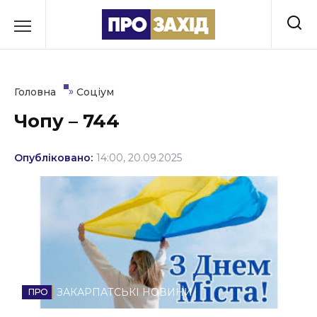
Перейти
до
РУБРИКИ
вмісту
Економіка
»
Головна
Соціум
Здоров’я
Чопу – 744
Культура
Опубліковано:
14:00, 20.09.2025
Освіта
Події
Політика
Соціум
ЗАКАРПАТСЬКІ НОВИНИ
Спорт