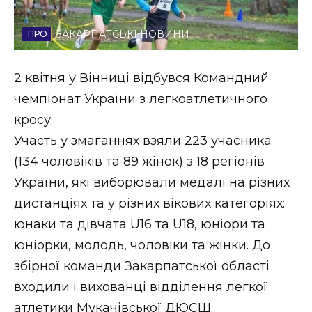
Стиль життя
ЗАКАРПАТСЬКІ НОВИНИ
Втрачений Ужгород
2 квітня у Вінниці відбувся Командний
Втрачений Ужгород (відеоверсія)
чемпіонат України з легкоатлетичного
кросу.
Участь у змаганнях взяли 223 учасника
ЗАКАРПАТСЬКІ НОВИНИ
(134 чоловіків та 89 жінок) з 18 регіонів
України, які виборювали медалі на різних
дистанціях та у різних вікових категоріях:
НОВИНИ ЗАХІДНОЇ УКРАЇНИ
юнаки та дівчата U16 та U18, юніори та
юніорки, молодь, чоловіки та жінки. До
ФОТО
збірної команди Закарпатської області
входили і вихованці відділення легкої
атлетики Мукачівської ДЮСШ.