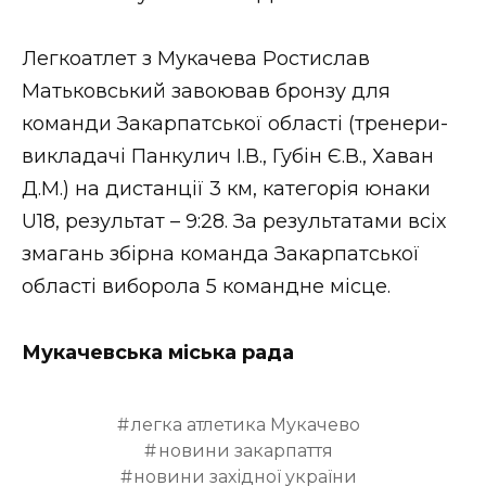
ВІДЕО
Легкоатлет з Мукачева Ростислав
Матьковський завоював бронзу для
команди Закарпатської області (тренери-
викладачі Панкулич І.В., Губін Є.В., Хаван
Д.М.) на дистанції 3 км, категорія юнаки
U18, результат – 9:28. За результатами всіх
змагань збірна команда Закарпатської
області виборола 5 командне місце.
Мукачевська міська рада
легка атлетика Мукачево
новини закарпаття
новини західної україни