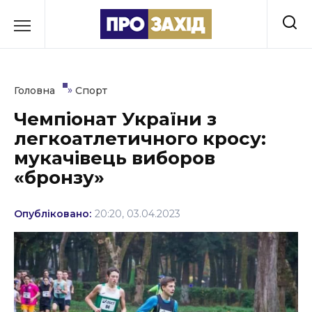
Перейти
до
РУБРИКИ
вмісту
Економіка
»
Головна
Спорт
Здоров’я
Чемпіонат України з
легкоатлетичного кросу:
Культура
мукачівець виборов
Освіта
«бронзу»
Події
Опубліковано:
20:20, 03.04.2023
Політика
Соціум
Спорт