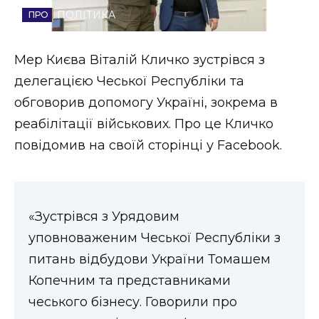
ПОЛІТИКА
Стиль життя
Втрачений Ужгород
Мер Києва Віталій Кличко зустрівся з
делегацією Чеської Республіки та
Втрачений Ужгород (відеоверсія)
обговорив допомогу Україні, зокрема в
реабілітації військових. Про це Кличко
повідомив на своїй сторінці у Facebook.
ЗАКАРПАТСЬКІ НОВИНИ
НОВИНИ ЗАХІДНОЇ УКРАЇНИ
«Зустрівся з Урядовим
уповноваженим Чеської Республіки з
питань відбудови України Томашем
ФОТО
Копечним та представниками
чеського бізнесу. Говорили про