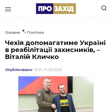
Перейти
до
РУБРИКИ
вмісту
Економіка
»
Головна
Політика
Здоров’я
Чехія допомагатиме Україні
в реабілітації захисників, –
Культура
Віталій Кличко
Освіта
Опубліковано:
15:01, 14.03.2023
Події
Політика
Соціум
Спорт