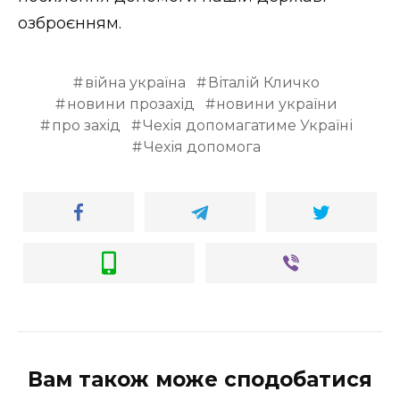
озброєнням.
війна україна
Віталій Кличко
новини прозахід
новини україни
про захід
Чехія допомагатиме Україні
Чехія допомога
Вам також може сподобатися