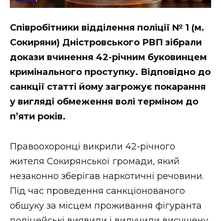
Стиль життя
Співробітники відділення поліції № 1 (м.
Втрачений Ужгород
Сокиряни) Дністровського РВП зібрали
Втрачений Ужгород (відеоверсія)
докази вчинення 42-річним буковинцем
кримінального проступку. Відповідно до
санкції статті йому загрожує покарання
у вигляді обмеження волі терміном до
ЗАКАРПАТСЬКІ НОВИНИ
п’яти років.
НОВИНИ ЗАХІДНОЇ УКРАЇНИ
Правоохоронці викрили 42-річного
жителя Сокирянської громади, який
незаконно зберігав наркотичні речовини.
ФОТО
Під час проведення санкціонованого
обшуку за місцем проживання фігуранта
поліцейські виявили і вилучили висушену