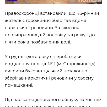
Стиль життя
Правоохоронці встановили, що 43-річний
Втрачений Ужгород
житель Сторожинця зберігав вдома
Втрачений Ужгород (відеоверсія)
наркотичні речовини. За скоєння
протиправних дій чоловіку загрожує до
п’яти років позбавлення волі.
ЗАКАРПАТСЬКІ НОВИНИ
У грудні цього року співробітники
відділення поліції № 1 (м. Сторожинець)
НОВИНИ ЗАХІДНОЇ УКРАЇНИ
викрили буковинця, який незаконно
зберігав наркотичні речовини у своєму
помешканні.
ФОТО
Під час санкціонованого обшуку за місцем
проживання чоловіка правоохоронці