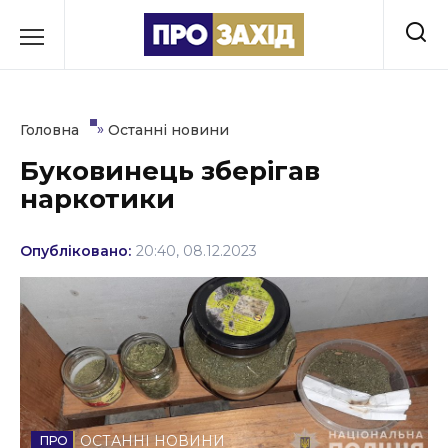
Перейти
до
РУБРИКИ
вмісту
Економіка
»
Головна
Останні новини
Здоров’я
Буковинець зберігав
наркотики
Культура
Освіта
Опубліковано:
20:40, 08.12.2023
Події
Політика
Соціум
Спорт
ОСТАННІ НОВИНИ