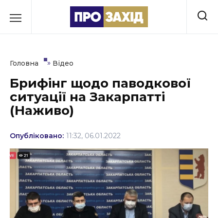
Перейти
до
РУБРИКИ
вмісту
Економіка
»
Головна
Відео
Здоров’я
Брифінг щодо паводкової
ситуації на Закарпатті
Культура
(Наживо)
Освіта
Опубліковано:
11:32, 06.01.2022
Події
Політика
Соціум
Спорт