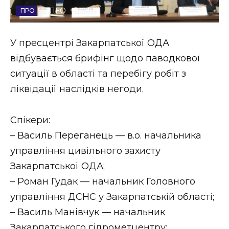
ВІДЕО
Стиль життя
Втрачений Ужгород
У пресцентрі Закарпатської ОДА
відбувається брифінг щодо паводкової
Втрачений Ужгород (відеоверсія)
ситуації в області та перебігу робіт з
ліквідації наслідків негоди.
ЗАКАРПАТСЬКІ НОВИНИ
Спікери:
– Василь Переганець — в.о. начальника
управління цивільного захисту
НОВИНИ ЗАХІДНОЇ УКРАЇНИ
Закарпатської ОДА;
– Роман Гудак — начальник Головного
ФОТО
управління ДСНС у Закарпатській області;
– Василь Манівчук — начальник
Закарпатського гідрометцентру;