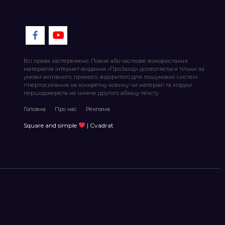
Всі права застережено. Повне або часткове використання
матеріалів інтернет-видання «ПроЗахід» дозволяється тільки за
умови активного, прямого, відкритого для пошукових систем
гіперпосилання на конкретну новину чи матеріал та згадки
першоджерела не нижче другого абзацу тексту.
Головна
Про нас
Реклама
Square and simple
| Cvadrat