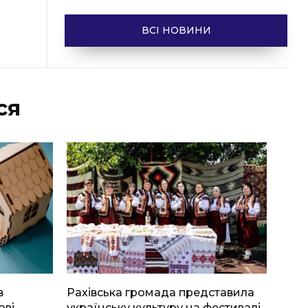
ВСІ НОВИНИ
ся
в
Рахівська громада представила
ові
українську культуру на фестивалі