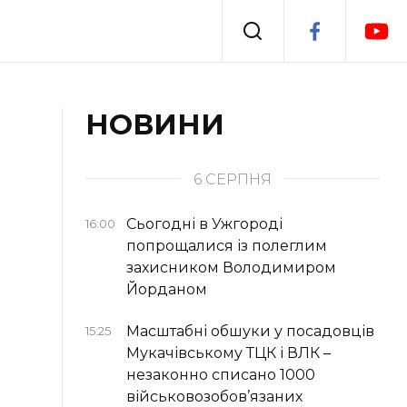
Події
НОВИНИ
я
Втрачений Ужгород
6 СЕРПНЯ
Сьогодні в Ужгороді
16:00
попрощалися із полеглим
захисником Володимиром
Йорданом
Масштабні обшуки у посадовців
15:25
Мукачівському ТЦК і ВЛК –
незаконно списано 1000
військовозобов’язаних