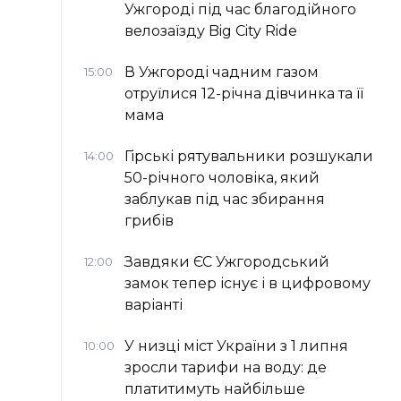
Ужгороді під час благодійного
велозаїзду Big Сity Ride
В Ужгороді чадним газом
15:00
отруїлися 12-річна дівчинка та її
мама
Гірські рятувальники розшукали
14:00
50-річного чоловіка, який
заблукав під час збирання
грибів
Завдяки ЄС Ужгородський
12:00
замок тепер існує і в цифровому
варіанті
У низці міст України з 1 липня
10:00
зросли тарифи на воду: де
платитимуть найбільше