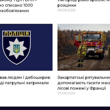
о списано 1000
розцінки
озобов’язаних
06.08.2026
вав людям і дебоширив:
Закарпатські рятувальни
ді патрульні затримали
допомагають гасити мас
лісові пожежі у Франції
05.08.2026