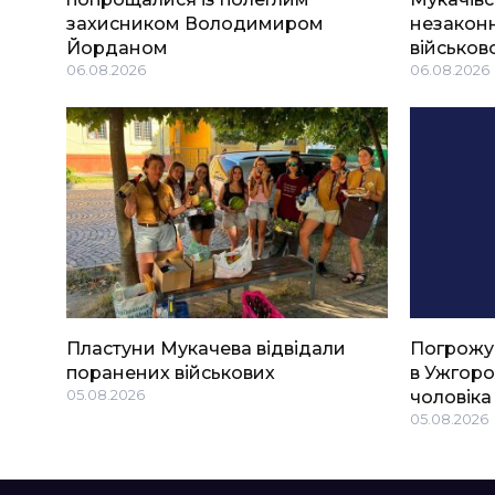
захисником Володимиром
незаконн
Йорданом
військов
06.08.2026
06.08.2026
Пластуни Мукачева відвідали
Погрожу
поранених військових
в Ужгоро
05.08.2026
чоловіка
05.08.2026