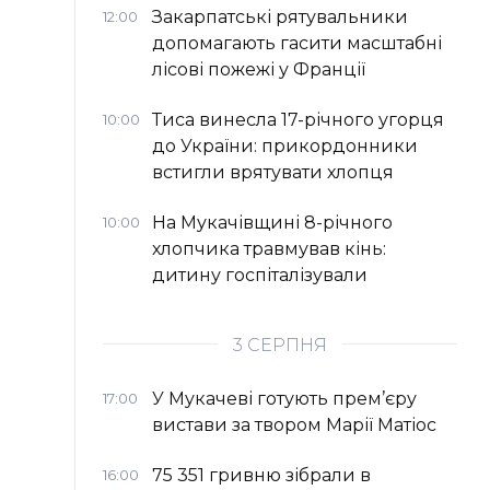
Закарпатські рятувальники
12:00
допомагають гасити масштабні
лісові пожежі у Франції
Тиса винесла 17-річного угорця
10:00
до України: прикордонники
встигли врятувати хлопця
На Мукачівщині 8-річного
10:00
хлопчика травмував кінь:
дитину госпіталізували
3 СЕРПНЯ
У Мукачеві готують прем’єру
17:00
вистави за твором Марії Матіос
75 351 гривню зібрали в
16:00