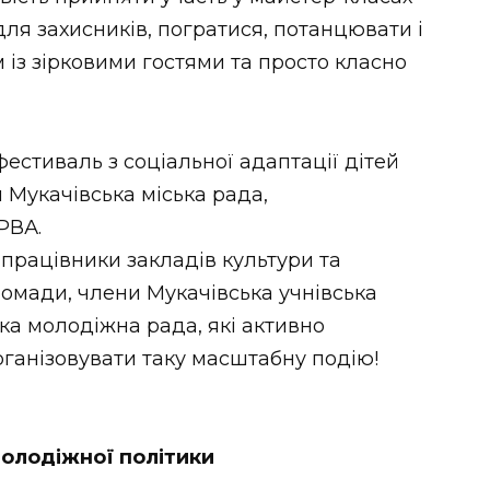
для захисників, погратися, потанцювати і
 із зірковими гостями та просто класно
естиваль з соціальної адаптації дітей
 Мукачівська міська рада,
РВА.
 працівники закладів культури та
ромади, члени Мукачівська учнівська
ка молодіжна рада, які активно
ганізовувати таку масштабну подію!
молодіжної політики