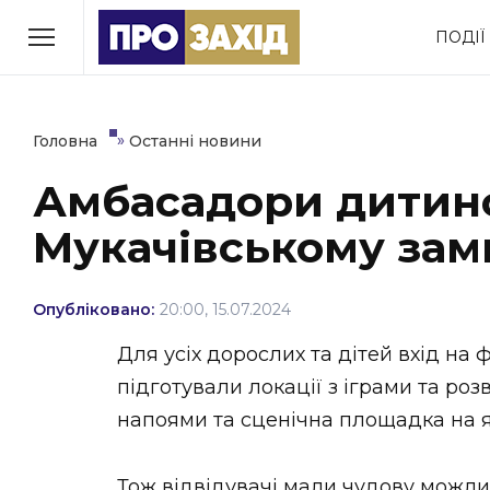
Перейти
ПОДІЇ
до
РУБРИКИ
вмісту
Економіка
Здоров’я
»
Головна
Останні новини
Амбасадори дитинс
Політика
Соціум
Мукачівському зам
Втрачений Ужгород
(відеоверсія)
Опубліковано:
20:00, 15.07.2024
Для усіх дорослих та дітей вхід на 
підготували локації з іграми та роз
ЗАКАРПАТСЬКІ НОВИНИ
напоями та сценічна площадка на як
Тож відвідувачі мали чудову можли