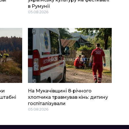
в Румунії
05.08.2026
ки
На Мукачівщині 8-річного
штабні
хлопчика травмував кінь: дитину
госпіталізували
05.08.2026