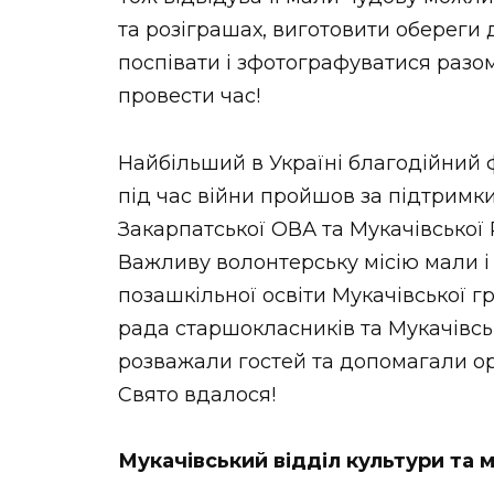
НОВИНИ ЗАХІДНОЇ УКРАЇНИ
та розіграшах, виготовити обереги 
поспівати і зфотографуватися разом
провести час!
ФОТО
Найбільший в Україні благодійний ф
під час війни пройшов за підтримки
Закарпатської ОВА та Мукачівської 
ВІДЕО
Важливу волонтерську місію мали і
позашкільної освіти Мукачівської г
рада старшокласників та Мукачівсь
розважали гостей та допомагали ор
Свято вдалося!
Мукачівський відділ культури та 