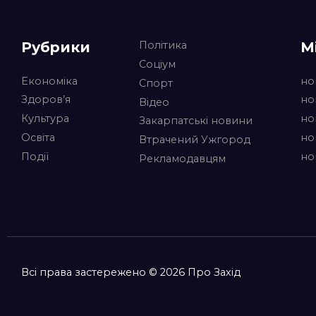
Рубрики
М
Політика
Соціум
Економіка
но
Спорт
Здоров’я
но
Відео
Культура
но
Закарпатські новини
Освіта
но
Втрачений Ужгород
Події
но
Рекламодавцям
Всі права застережено © 2026 Про Захід