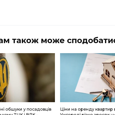
ам також може сподобати
і обшуки у посадовців
Ціни на оренду квартир 
ькому ТЦК і ВЛК –
Ужгороді різко зросли: н