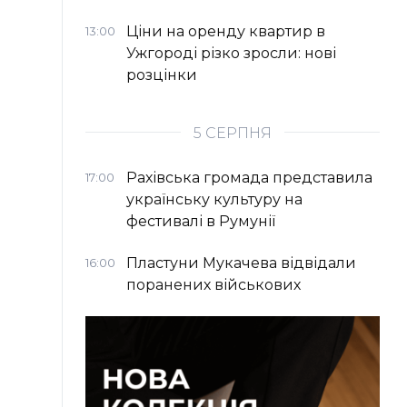
Ціни на оренду квартир в
13:00
Ужгороді різко зросли: нові
розцінки
5 СЕРПНЯ
Рахівська громада представила
17:00
українську культуру на
фестивалі в Румунії
Пластуни Мукачева відвідали
16:00
поранених військових