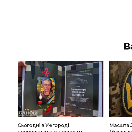
В
Сьогодні в Ужгороді
Масштабн
попрощалися із полеглим
Мукачівс