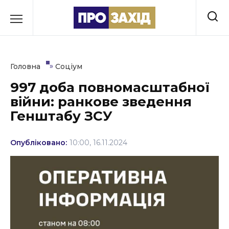
Перейти
до
РУБРИКИ
вмісту
Економіка
»
Головна
Соціум
Здоров’я
997 доба повномасштабної
війни: ранкове зведення
Культура
Генштабу ЗСУ
Освіта
Опубліковано:
10:00, 16.11.2024
Події
Політика
Соціум
Спорт