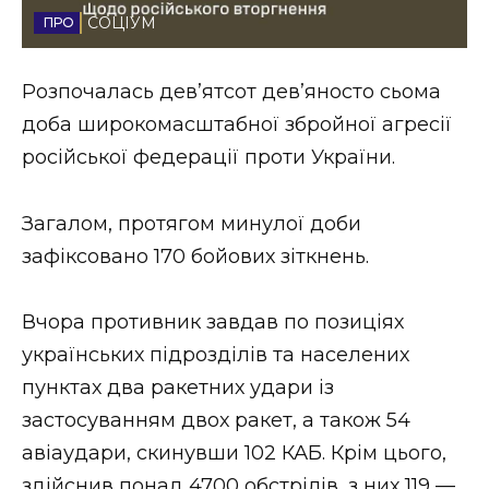
СОЦІУМ
Стиль життя
Втрачений Ужгород
Розпочалась дев’ятсот дев’яносто сьома
доба широкомасштабної збройної агресії
Втрачений Ужгород (відеоверсія)
російської федерації проти України.
Загалом, протягом минулої доби
ЗАКАРПАТСЬКІ НОВИНИ
зафіксовано 170 бойових зіткнень.
Вчора противник завдав по позиціях
НОВИНИ ЗАХІДНОЇ УКРАЇНИ
українських підрозділів та населених
пунктах два ракетних удари із
ФОТО
застосуванням двох ракет, а також 54
авіаудари, скинувши 102 КАБ. Крім цього,
здійснив понад 4700 обстрілів, з них 119 —