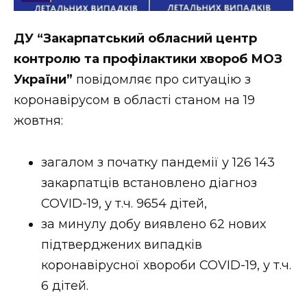
Стиль життя
ДУ “Закарпатський обласний центр
Втрачений Ужгород
контролю та профілактики хвороб МОЗ
Втрачений Ужгород (відеоверсія)
України”
повідомляє про ситуацію з
коронавірусом в області станом на 19
жовтня:
ЗАКАРПАТСЬКІ НОВИНИ
загалом з початку пандемії у 126 143
закарпатців встановлено діагноз
НОВИНИ ЗАХІДНОЇ УКРАЇНИ
COVID-19, у т.ч. 9654 дітей,
за минулу добу виявлено 62 нових
підтверджених випадків
ФОТО
коронавірусної хвороби COVID-19, у т.ч.
6 дітей.