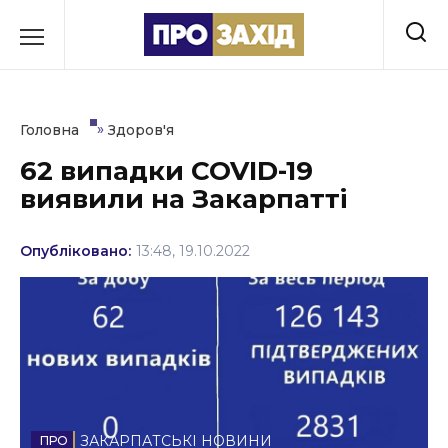
Перейти
до
РУБРИКИ
вмісту
Економіка
»
Головна
Здоров'я
Здоров’я
62 випадки COVID-19
виявили на Закарпатті
Культура
Освіта
Опубліковано:
13:48, 19.10.2022
Події
Політика
Соціум
Спорт
ЗАКАРПАТСЬКІ НОВИНИ