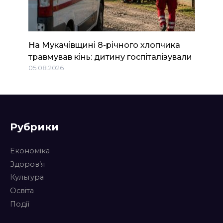
На Мукачівщині 8-річного хлопчика
травмував кінь: дитину госпіталізували
05.08.2026
Рубрики
Економіка
Здоров’я
Культура
Освіта
Події