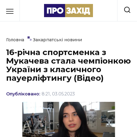
Перейти
до
РУБРИКИ
вмісту
Економіка
»
Головна
Закарпатські новини
Здоров’я
16-річна спортсменка з
Мукачева стала чемпіонкою
Культура
України з класичного
Освіта
пауерліфтингу (Відео)
Події
Опубліковано:
8:21, 03.05.2023
Політика
Соціум
Спорт