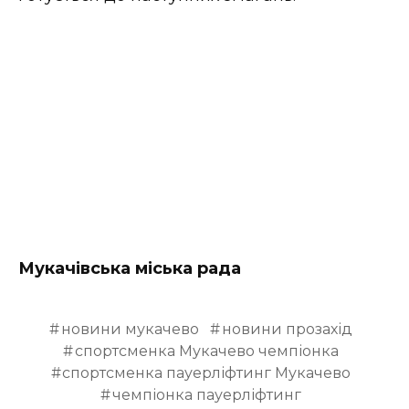
ВІДЕО
Мукачівська міська рада
новини мукачево
новини прозахід
спортсменка Мукачево чемпіонка
спортсменка пауерліфтинг Мукачево
чемпіонка пауерліфтинг