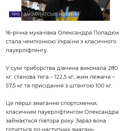
Стиль життя
ЗАКАРПАТСЬКІ НОВИНИ
Втрачений Ужгород
16-річна мукачівка Олександра Попадюк
Втрачений Ужгород (відеоверсія)
стала чемпіонкою України з класичного
пауерліфтингу.
ЗАКАРПАТСЬКІ НОВИНИ
У сумі триборства дівчина виконала 280
кг: станова тяга – 122,5 кг, жим лежачи –
57,5 кг та присідання з штангою 100 кг.
НОВИНИ ЗАХІДНОЇ УКРАЇНИ
Це перші змагання спортсменки,
ФОТО
класичним пауерліфтингом Олександра
займається півтора року. Зараз вона
готується до наступних змагань.