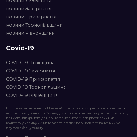
новини Львівщини
новини Закарпаття
новини Прикарпаття
новини Тернопільщини
новини Рівненщини
Covid-19
COVID-19 Львівщина
COVID-19 Закарпаття
COVID-19 Прикарпаття
COVID-19 Тернопільщина
COVID-19 Рівненщина
Всі права застережено. Повне або часткове використання матеріалів
інтернет-видання «ПроЗахід» дозволяється тільки за умови активного,
прямого, відкритого для пошукових систем гіперпосилання на
конкретну новину чи матеріал та згадки першоджерела не нижче
другого абзацу тексту.