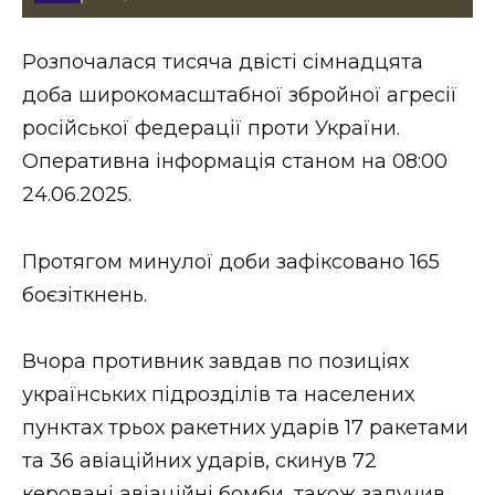
Стиль життя
Розпочалася тисяча двісті сімнадцята
Втрачений Ужгород
доба широкомасштабної збройної агресії
Втрачений Ужгород (відеоверсія)
російської федерації проти України.
Оперативна інформація станом на 08:00
24.06.2025.
ЗАКАРПАТСЬКІ НОВИНИ
Протягом минулої доби зафіксовано 165
боєзіткнень.
НОВИНИ ЗАХІДНОЇ УКРАЇНИ
Вчора противник завдав по позиціях
українських підрозділів та населених
ФОТО
пунктах трьох ракетних ударів 17 ракетами
та 36 авіаційних ударів, скинув 72
керовані авіаційні бомби, також залучив