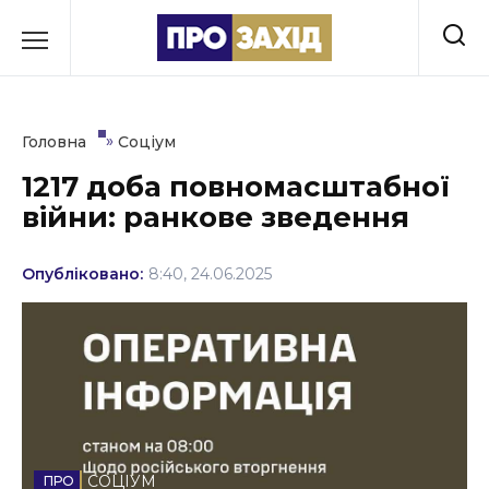
Перейти
до
РУБРИКИ
вмісту
Економіка
»
Головна
Соціум
Здоров’я
1217 доба повномасштабної
війни: ранкове зведення
Культура
Освіта
Опубліковано:
8:40, 24.06.2025
Події
Політика
Соціум
Спорт
СОЦІУМ