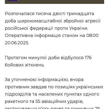
Стиль життя
Розпочалася тисяча двісті тринадцята
Втрачений Ужгород
доба широкомасштабної збройної агресії
Втрачений Ужгород (відеоверсія)
російської федерації проти України.
Оперативна інформація станом на 08:00
20.06.2025.
ЗАКАРПАТСЬКІ НОВИНИ
Протягом минулої доби відбулося 176
бойових зіткнень.
НОВИНИ ЗАХІДНОЇ УКРАЇНИ
За уточненою інформацією, вчора
противник завдав по позиціях українських
ФОТО
підрозділів та населених пунктах одного
ракетного та 55 авіаційних ударів,
застосувавши п’ять ракет та скинувши 75