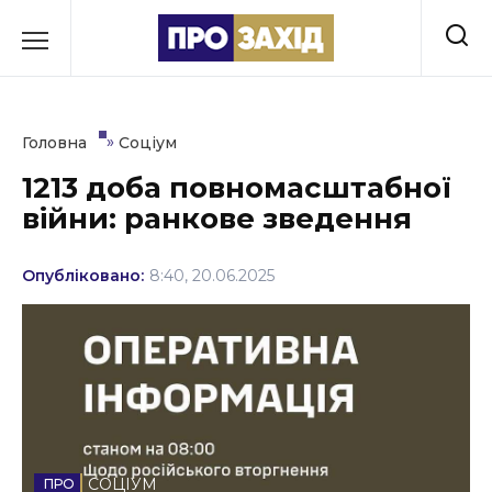
Перейти
до
РУБРИКИ
вмісту
Економіка
»
Головна
Соціум
Здоров’я
1213 доба повномасштабної
війни: ранкове зведення
Культура
Освіта
Опубліковано:
8:40, 20.06.2025
Події
Політика
Соціум
Спорт
СОЦІУМ