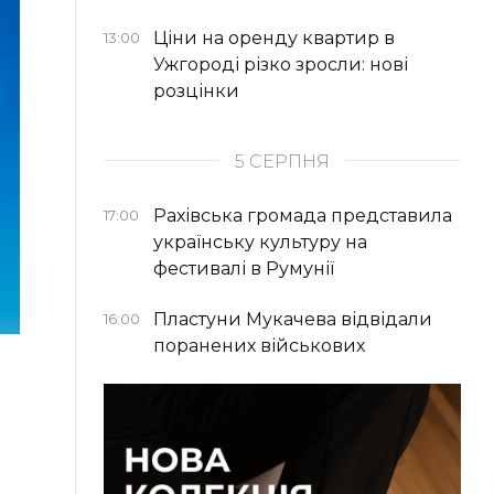
Ціни на оренду квартир в
13:00
Ужгороді різко зросли: нові
розцінки
5 СЕРПНЯ
Рахівська громада представила
17:00
українську культуру на
фестивалі в Румунії
Пластуни Мукачева відвідали
16:00
поранених військових