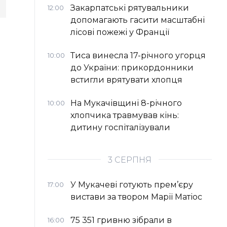
Закарпатські рятувальники
12:00
допомагають гасити масштабні
лісові пожежі у Франції
Тиса винесла 17-річного угорця
10:00
до України: прикордонники
встигли врятувати хлопця
На Мукачівщині 8-річного
10:00
хлопчика травмував кінь:
дитину госпіталізували
3 СЕРПНЯ
У Мукачеві готують прем’єру
17:00
вистави за твором Марії Матіос
75 351 гривню зібрали в
16:00