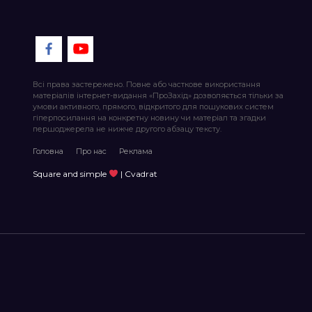
Всі права застережено. Повне або часткове використання
матеріалів інтернет-видання «ПроЗахід» дозволяється тільки за
умови активного, прямого, відкритого для пошукових систем
гіперпосилання на конкретну новину чи матеріал та згадки
першоджерела не нижче другого абзацу тексту.
Головна
Про нас
Реклама
Square and simple
| Cvadrat