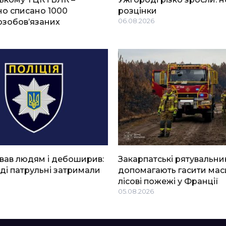
о списано 1000
розцінки
озобов’язаних
06.08.2026
вав людям і дебоширив:
Закарпатські рятувальни
ді патрульні затримали
допомагають гасити мас
лісові пожежі у Франції
05.08.2026