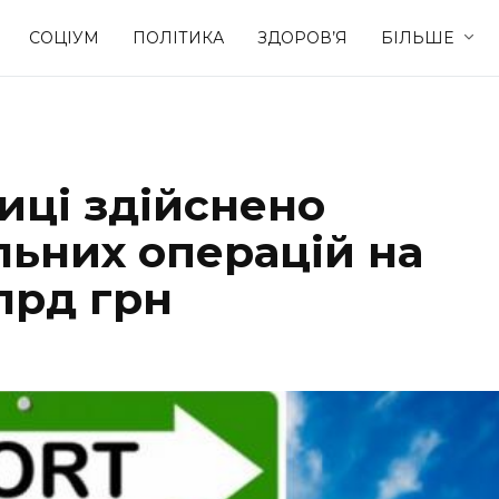
СОЦІУМ
ПОЛІТИКА
ЗДОРОВ’Я
БІЛЬШЕ
Культура
Освіта
иці здійснено
Спорт
Стиль житт
льних операцій на
млрд грн