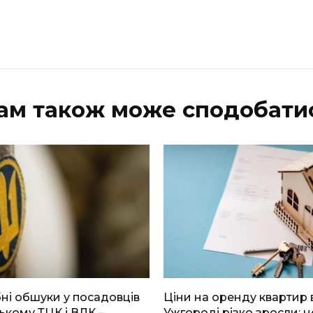
ам також може сподобати
і обшуки у посадовців
Ціни на оренду квартир 
ькому ТЦК і ВЛК –
Ужгороді різко зросли: н