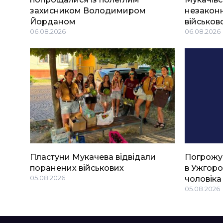
захисником Володимиром
незаконн
Йорданом
військов
06.08.2026
06.08.2026
Пластуни Мукачева відвідали
Погрожу
поранених військових
в Ужгоро
05.08.2026
чоловіка
05.08.2026