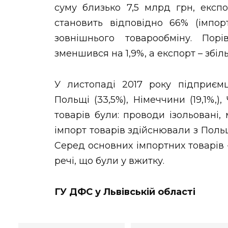
суму близько 7,5 млрд грн, експ
становить відповідно 66% (імпор
зовнішнього товарообміну. По
зменшився на 1,9%, а експорт – збіл
У листопаді 2017 року підприєм
Польщі (33,5%), Німеччини (19,1%,),
товарів були: проводи ізольовані,
імпорт товарів здійснювали з Польщі 
Серед основних імпортних товарів –
речі, що були у вжитку.
ГУ ДФС у Львівській області