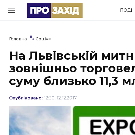
Перейти
ПОДІЇ
до
РУБРИКИ
вмісту
Економіка
Здоров’я
»
Головна
Соціум
На Львівській митн
Політика
Соціум
зовнішньо торгове
Втрачений Ужгород
(відеоверсія)
суму близько 11,3 
Опубліковано:
12:30, 12.12.2017
ЗАКАРПАТСЬКІ НОВИНИ