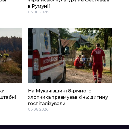
в Румунії
05.08.2026
ки
На Мукачівщині 8-річного
штабні
хлопчика травмував кінь: дитину
госпіталізували
05.08.2026