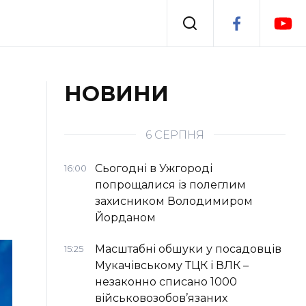
Події
НОВИНИ
я
Втрачений Ужгород
6 СЕРПНЯ
Сьогодні в Ужгороді
16:00
попрощалися із полеглим
захисником Володимиром
Йорданом
Масштабні обшуки у посадовців
15:25
Мукачівському ТЦК і ВЛК –
незаконно списано 1000
військовозобов’язаних