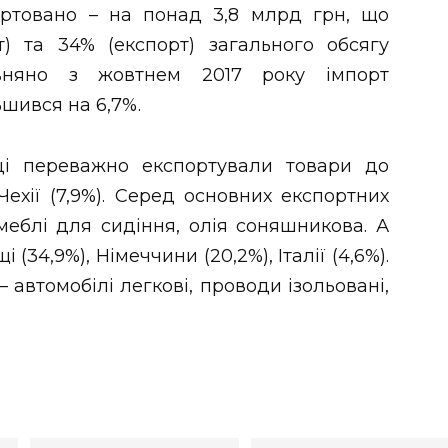
ортовано – на понад 3,8 млрд грн, що
т) та 34% (експорт) загального обсягу
рівняно з жовтнем 2017 року імпорт
ьшився на 6,7%.
ці переважно експортували товари до
 Чехії (7,9%). Серед основних експортних
 меблі для сидіння, олія соняшникова. А
(34,9%), Німеччини (20,2%), Італії (4,6%).
 автомобілі легкові, проводи ізольовані,