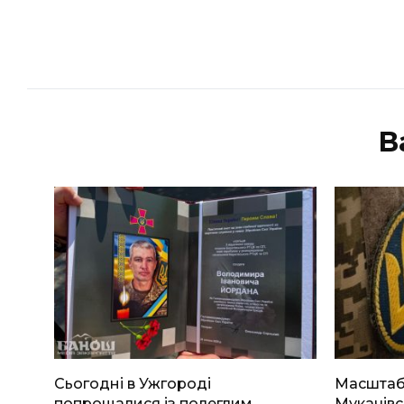
В
Сьогодні в Ужгороді
Масштабн
попрощалися із полеглим
Мукачівс