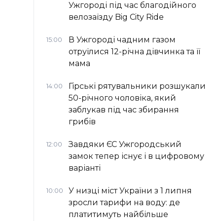
Ужгороді під час благодійного
велозаїзду Big Сity Ride
В Ужгороді чадним газом
15:00
отруїлися 12-річна дівчинка та її
мама
Гірські рятувальники розшукали
14:00
50-річного чоловіка, який
заблукав під час збирання
грибів
Завдяки ЄС Ужгородський
12:00
замок тепер існує і в цифровому
варіанті
У низці міст України з 1 липня
10:00
зросли тарифи на воду: де
платитимуть найбільше