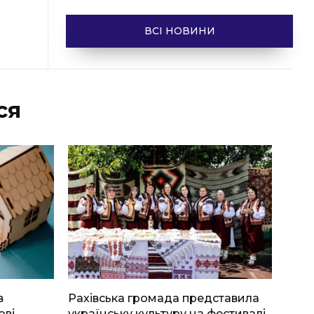
ВСІ НОВИНИ
ся
в
Рахівська громада представила
ові
українську культуру на фестивалі