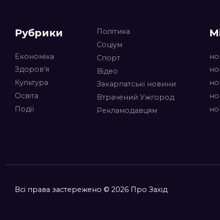
Рубрики
М
Політика
Соціум
Економіка
но
Спорт
Здоров’я
но
Відео
Культура
но
Закарпатські новини
Освіта
но
Втрачений Ужгород
Події
но
Рекламодавцям
Всі права застережено © 2026 Про Захід