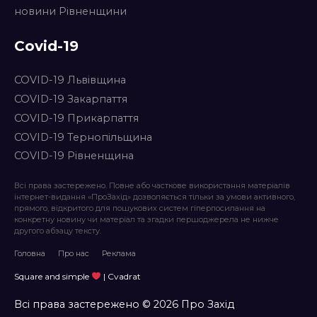
новини Рівненщини
Covid-19
COVID-19 Львівщина
COVID-19 Закарпаття
COVID-19 Прикарпаття
COVID-19 Тернопільщина
COVID-19 Рівненщина
Всі права застережено. Повне або часткове використання матеріалів
інтернет-видання «ПроЗахід» дозволяється тільки за умови активного,
прямого, відкритого для пошукових систем гіперпосилання на
конкретну новину чи матеріал та згадки першоджерела не нижче
другого абзацу тексту.
Головна
Про нас
Реклама
Square and simple
| Cvadrat
Всі права застережено © 2026 Про Захід