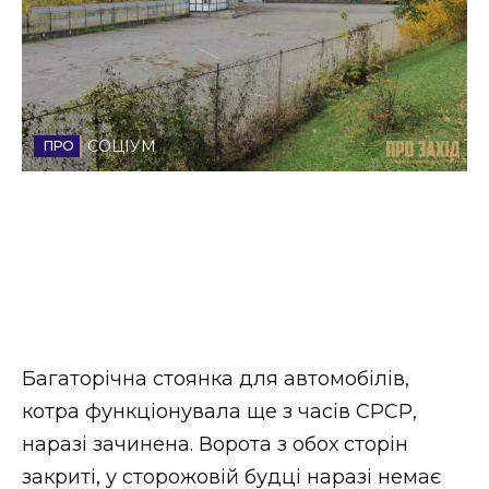
Стиль життя
Втрачений Ужгород
Втрачений Ужгород (відеоверсія)
СОЦІУМ
ЗАКАРПАТСЬКІ НОВИНИ
НОВИНИ ЗАХІДНОЇ УКРАЇНИ
Багаторічна стоянка для автомобілів,
ФОТО
котра функціонувала ще з часів СРСР,
наразі зачинена. Ворота з обох сторін
закриті, у сторожовій будці наразі немає