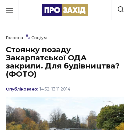
Перейти
до
РУБРИКИ
вмісту
Економіка
»
Головна
Соціум
Здоров’я
Стоянку позаду
Закарпатської ОДА
Культура
закрили. Для будівництва?
Освіта
(ФОТО)
Події
Опубліковано:
14:32, 13.11.2014
Політика
Соціум
Спорт