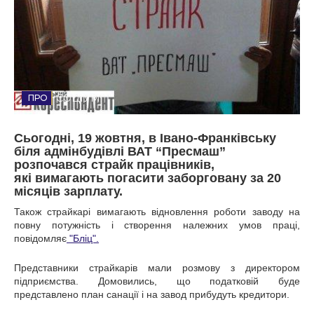
Стиль життя
Втрачений Ужгород
Втрачений Ужгород (відеоверсія)
СОЦІУМ
Сьогодні, 19 жовтня, в Івано-Франківську
ЗАКАРПАТСЬКІ НОВИНИ
біля адмінбудівлі ВАТ “Пресмаш”
розпочався страйк працівників,
які вимагають погасити заборговану за 20
місяців зарплату.
НОВИНИ ЗАХІДНОЇ УКРАЇНИ
Також страйкарі вимагають відновлення роботи заводу на
повну потужність і створення належних умов праці,
повідомляє
"Бліц".
ФОТО
Представники страйкарів мали розмову з директором
підприємства. Домовились, що податковій буде
представлено план санації і на завод прибудуть кредитори.