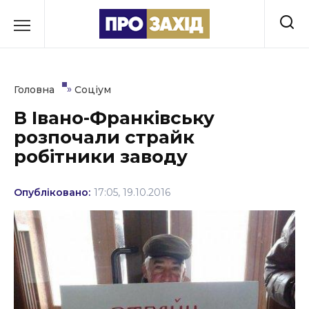
Перейти
до
РУБРИКИ
вмісту
Економіка
»
Головна
Соціум
Здоров’я
В Івано-Франківську
розпочали страйк
Культура
робітники заводу
Освіта
Опубліковано:
17:05, 19.10.2016
Події
Політика
Соціум
Спорт