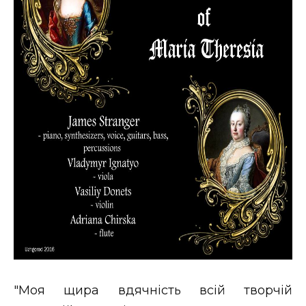
"Моя щира вдячність всій творчій