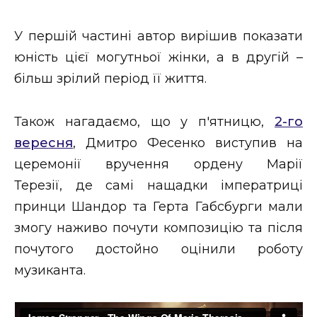
ВІДЕО
У першій частині автор вирішив показати
юність цієї могутньої жінки, а в другій –
більш зрілий період її життя.
Також нагадаємо, що у п'ятницю,
2-го
вересня
, Дмитро Фесенко виступив на
церемонії вручення ордену Марії
Терезії, де самі нащадки імператриці
принци Шандор та Герта Габсбурги мали
змогу наживо почути композицію та після
почутого достойно оцінили роботу
музиканта.