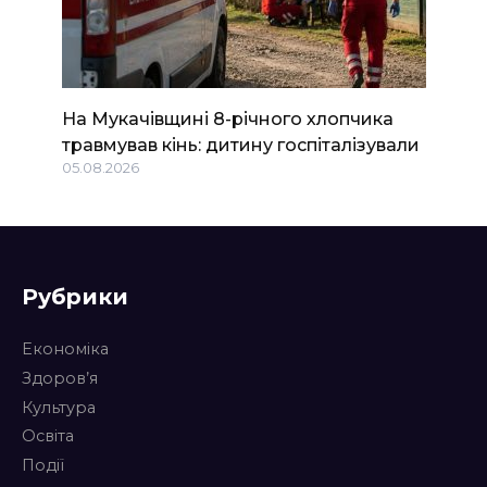
На Мукачівщині 8-річного хлопчика
травмував кінь: дитину госпіталізували
05.08.2026
Рубрики
Економіка
Здоров’я
Культура
Освіта
Події