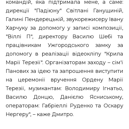
командій, яка підтримала мене, а саме:
дирекції "Падіюну" Світлані Ганущиній,
Галині Пендерецькій, звукорежисеру Івану
Харчуку за допомогу у записі композиції,
"Віллі П", директору Василю Шебі та
працівникам Ужгородського замку за
допомогу в реалізації відеокліпу "Крила
Марії Терезії". Організаторам заходу – сім'ї
Панових за ідею та запрошення виступити
на церемонії вручення Ордену Марії
Терезії, музикантам: Володимиру Ігнатьо,
Василю Донцю, Данієлю Ясниському,
операторам: Габріеллі Руденко та Оскару
Нергеру", – каже Дмитро.