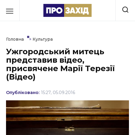
Перейти
до
РУБРИКИ
вмісту
Економіка
»
Головна
Культура
Здоров’я
Ужгородський митець
представив відео,
Культура
присвячене Марії Терезії
Освіта
(Відео)
Події
Опубліковано:
15:27, 05.09.2016
Політика
Соціум
Спорт