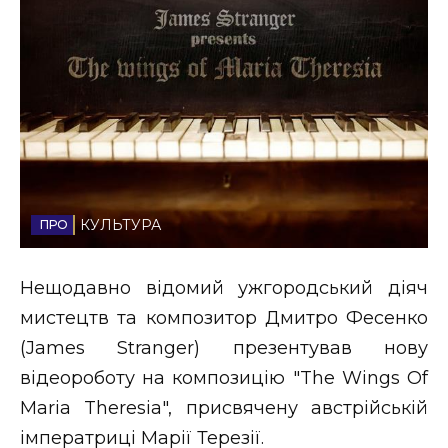
Стиль життя
Втрачений Ужгород
Втрачений Ужгород (відеоверсія)
ЗАКАРПАТСЬКІ НОВИНИ
КУЛЬТУРА
Нещодавно відомий ужгородський діяч
НОВИНИ ЗАХІДНОЇ УКРАЇНИ
мистецтв та композитор Дмитро Фесенко
(James Stranger) презентував нову
ФОТО
відеороботу на композицію "The Wings Of
Maria Theresia", присвячену австрійській
імператриці Марії Терезії.