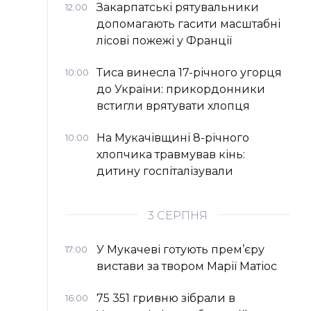
Закарпатські рятувальники
12:00
допомагають гасити масштабні
лісові пожежі у Франції
Тиса винесла 17-річного угорця
10:00
до України: прикордонники
встигли врятувати хлопця
На Мукачівщині 8-річного
10:00
хлопчика травмував кінь:
дитину госпіталізували
3 СЕРПНЯ
У Мукачеві готують прем’єру
17:00
вистави за твором Марії Матіос
75 351 гривню зібрали в
16:00