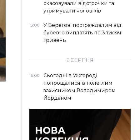
скасовували відстрочки та
утримували чоловіків
У Берегові постраждалим від
13:00
буревію виплатять по 3 тисячі
гривень
6 СЕРПНЯ
Сьогодні в Ужгороді
16:00
попрощалися із полеглим
захисником Володимиром
Йорданом