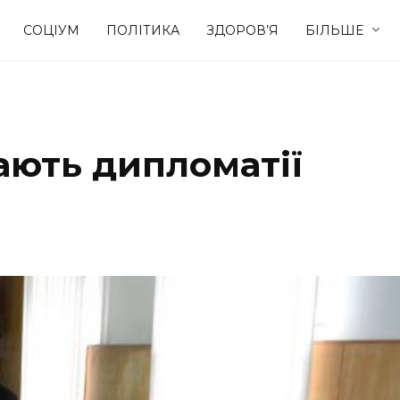
СОЦІУМ
ПОЛІТИКА
ЗДОРОВ’Я
БІЛЬШЕ
Культура
Освіта
ають дипломатії
Спорт
Стиль житт