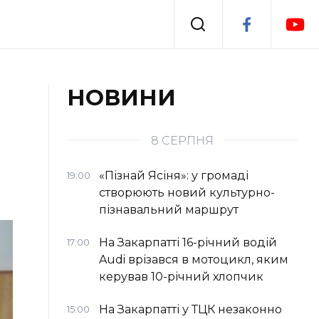
Події
НОВИНИ
я
Втрачений Ужгород
8 СЕРПНЯ
«Пізнай Ясіня»: у громаді
19:00
створюють новий культурно-
пізнавальний маршрут
На Закарпатті 16-річний водій
17:00
Audi врізався в мотоцикл, яким
керував 10-річний хлопчик
На Закарпатті у ТЦК незаконно
15:00