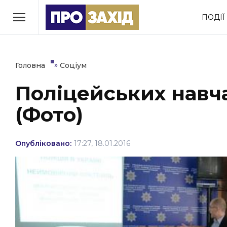
Перейти
ПОДІЇ
до
РУБРИКИ
вмісту
Економіка
Здоров’я
»
Головна
Соціум
Поліцейських навч
Політика
Соціум
(Фото)
Втрачений Ужгород
(відеоверсія)
Опубліковано:
17:27, 18.01.2016
ЗАКАРПАТСЬКІ НОВИНИ