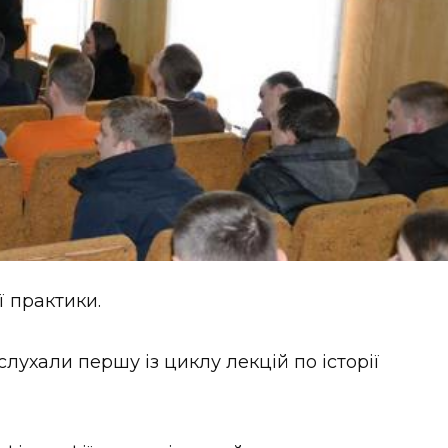
ї практики.
слухали першу із циклу лекцій по історії