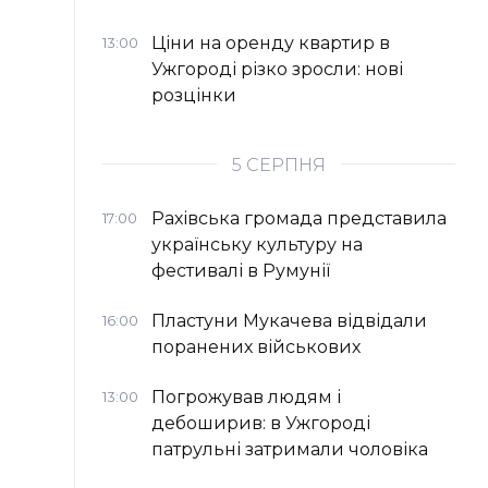
Ціни на оренду квартир в
13:00
Ужгороді різко зросли: нові
розцінки
5 СЕРПНЯ
Рахівська громада представила
17:00
українську культуру на
фестивалі в Румунії
Пластуни Мукачева відвідали
16:00
поранених військових
Погрожував людям і
13:00
дебоширив: в Ужгороді
патрульні затримали чоловіка