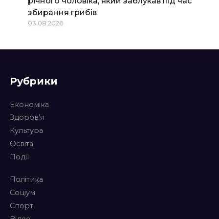
річного чоловіка, який заблукав під час
збирання грибів
03.08.2026
Рубрики
Економіка
Здоров’я
Культура
Освіта
Події
Політика
Соціум
Спорт
Відео