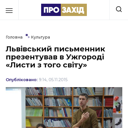
Перейти
до
РУБРИКИ
вмісту
Економіка
»
Головна
Культура
Здоров’я
Львівський письменник
презентував в Ужгороді
Культура
«Листи з того світу»
Освіта
Опубліковано:
9:14, 05.11.2015
Події
Політика
Соціум
Спорт