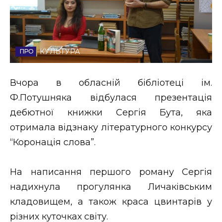
Стиль життя
Втрачений Ужгород
КУЛЬТУРА
Втрачений Ужгород (відеоверсія)
Вчора в обласній бібліотеці ім.
Ф.Потушняка відбулася презентація
ЗАКАРПАТСЬКІ НОВИНИ
дебютної книжки Сергія Бута, яка
отримала відзнаку літературного конкурсу
“Коронація слова”.
НОВИНИ ЗАХІДНОЇ УКРАЇНИ
На написання першого роману Сергія
ФОТО
надихнула прогулянка Личаківським
кладовищем, а також краса цвинтарів у
різних куточках світу.